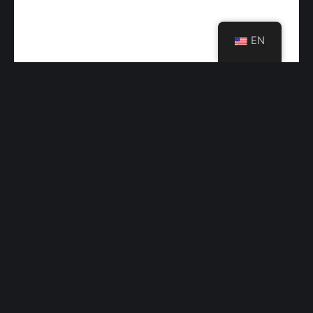
és
het
i
EN
újr
atö
lté
se
k
Az
onl
ine
ka
szi
nó
k
vilá
ga