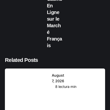
En
Ligne
sur le
Posteado por
backupadmin
March
é
França
is
Related Posts
August
7, 2026
8 lectura min
M
ag
yar