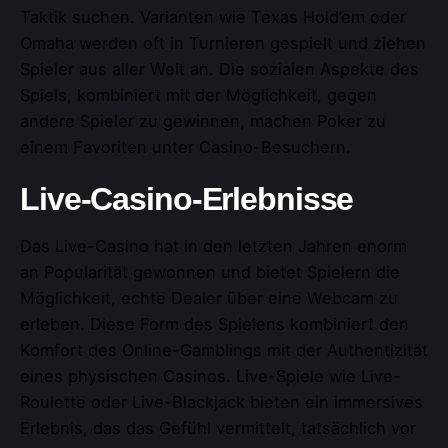
Taktik suchen. Varianten wie Texas Hold’em oder
Omaha werden oft in Turnieren gespielt und ziehen
Spieler aus aller Welt an. Die sozialen Aspekte des
Spiels, kombiniert mit der Möglichkeit, gegen
andere Spieler zu gewinnen, machen Poker zu
einem Favoriten unter Casino-Besuchern.
Live-Casino-Erlebnisse
Das Live-Casino hat in den letzten Jahren enorm
an Popularität gewonnen und bietet Spielern die
Möglichkeit, echte Dealer über eine Webcam zu
erleben. Diese Form des Spielens kombiniert den
Komfort des Online-Gamblings mit der Authentizität
eines physischen Casinos. Live-Spiele wie Live-
Roulette oder Live-Blackjack bieten ein immersives
Erlebnis, das das Gefühl vermittelt, tatsächlich vor