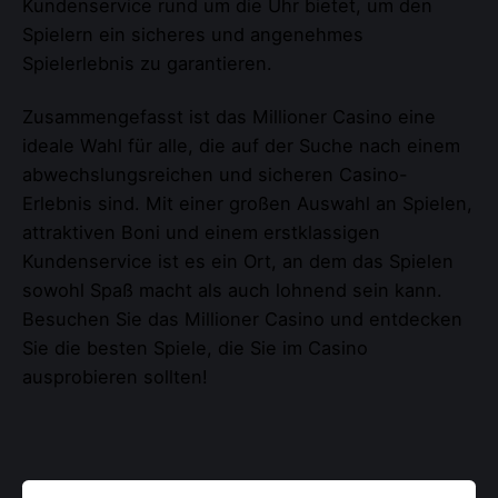
Kundenservice rund um die Uhr bietet, um den
Spielern ein sicheres und angenehmes
Spielerlebnis zu garantieren.
Zusammengefasst ist das Millioner Casino eine
ideale Wahl für alle, die auf der Suche nach einem
abwechslungsreichen und sicheren Casino-
Erlebnis sind. Mit einer großen Auswahl an Spielen,
attraktiven Boni und einem erstklassigen
Kundenservice ist es ein Ort, an dem das Spielen
sowohl Spaß macht als auch lohnend sein kann.
Besuchen Sie das Millioner Casino und entdecken
Sie die besten Spiele, die Sie im Casino
ausprobieren sollten!