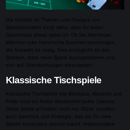
Die Vielzahl an Themen und Designs von
Spielautomaten sorgt dafür, dass für jeden
Geschmack etwas dabei ist. Ob Sie Abenteuer,
Märchen oder historische Epochen bevorzugen,
die Auswahl ist riesig. Dies ermöglicht es den
Spielern, stets neue Spiele auszuprobieren und
sich auf Überraschungen einzulassen.
Klassische Tischspiele
Klassische Tischspiele wie Blackjack, Roulette und
Poker sind ein fester Bestandteil jedes Casinos.
Diese Spiele erfordern nicht nur Glück, sondern
auch Geschick und Strategie, was sie für viele
Spieler besonders reizvoll macht. Insbesondere