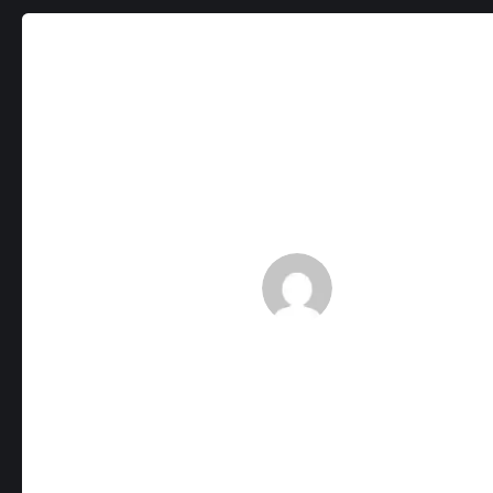
i
n
f
o
@
t