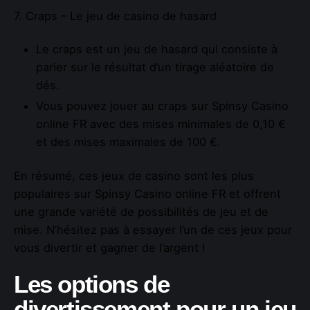
7. Craps – Le jeu de casino de hasard
Le craps est un jeu de hasard qui consiste à
parier sur le résultat d’un tirage aléatoire de
dés.
Vous pouvez jouer au craps sur Spinsy Casino
online FR avec des mises minimales de 0,10 €
et des mises maximales de 100 €.
En résumé, ces jeux de casino sont les plus
populaires sur Spinsy Casino online FR et offrent
une grande variété de possibilités de jeu et de
mise. N’hésitez pas à essayer l’un de ces jeux pour
vous divertir et gagner de l’argent !
Les options de
divertissement pour un jeu