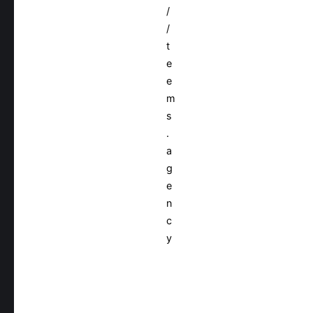
/
/
t
e
e
m
s
.
a
g
e
n
c
y