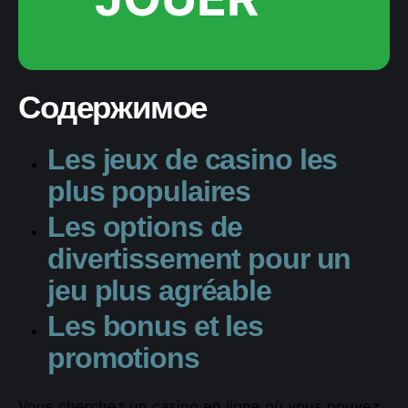
Содержимое
Les jeux de casino les
plus populaires
Les options de
divertissement pour un
jeu plus agréable
Les bonus et les
promotions
Vous cherchez un casino en ligne où vous pouvez