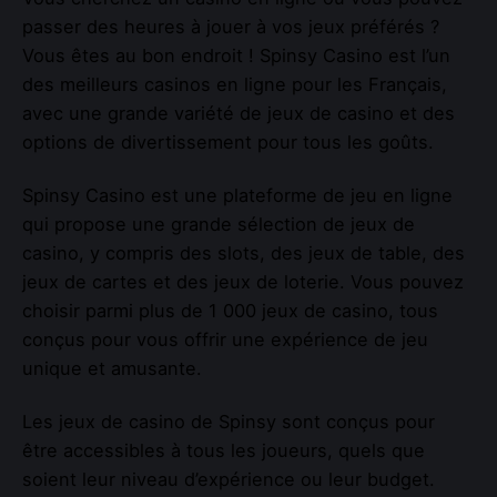
passer des heures à jouer à vos jeux préférés ?
Vous êtes au bon endroit ! Spinsy Casino est l’un
des meilleurs casinos en ligne pour les Français,
avec une grande variété de jeux de casino et des
options de divertissement pour tous les goûts.
Spinsy Casino est une plateforme de jeu en ligne
qui propose une grande sélection de jeux de
casino, y compris des slots, des jeux de table, des
jeux de cartes et des jeux de loterie. Vous pouvez
choisir parmi plus de 1 000 jeux de casino, tous
conçus pour vous offrir une expérience de jeu
unique et amusante.
Les jeux de casino de Spinsy sont conçus pour
être accessibles à tous les joueurs, quels que
soient leur niveau d’expérience ou leur budget.