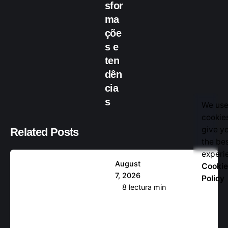
sfor
ma
çõe
Posteado por
s e
backupadmin
ten
dên
cia
s
We us
cookie
give y
Related Posts
the be
Let’s Talk
experi
August
Cookie
7, 2026
Policy
8 lectura min
M
a