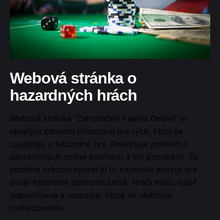
Webová stránka o
hazardných hrách
Webová stránka “Zahraničné Kasína Online” je
skvelým zdrojom informácií pre tých, ktorí sa
zaujímajú o hazardné hry. Poskytuje prehľad o
zahraničných online kasínach a ich ponukách, čo
pomáha hráčom vybrať si to najlepšie miesto pre
svoje hazardné dobrodružstvá. Hráči môžu nájsť
odporúčania a recenzie, ktoré im uľahčujú
rozhodovanie.