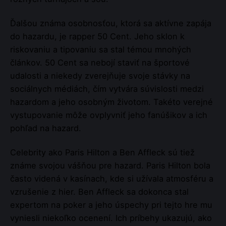
Ďalšou známa osobnosťou, ktorá sa aktívne zapája
do hazardu, je rapper 50 Cent. Jeho sklon k
riskovaniu a tipovaniu sa stal témou mnohých
článkov. 50 Cent sa nebojí staviť na športové
udalosti a niekedy zverejňuje svoje stávky na
sociálnych médiách, čím vytvára súvislosti medzi
hazardom a jeho osobným životom. Takéto verejné
vystupovanie môže ovplyvniť jeho fanúšikov a ich
pohľad na hazard.
Celebrity ako Paris Hilton a Ben Affleck sú tiež
známe svojou vášňou pre hazard. Paris Hilton bola
často videná v kasínach, kde si užívala atmosféru a
vzrušenie z hier. Ben Affleck sa dokonca stal
expertom na poker a jeho úspechy pri tejto hre mu
vyniesli niekoľko ocenení. Ich príbehy ukazujú, ako