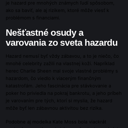
je hazard pre mnohých známych ľudí spôsobom,
ako sa baviť, ale aj rizikem, ktoré môže viesť k
problémom s financiami.
Nešťastné osudy a
varovania zo sveta hazardu
Hazard nemusí byť vždy zábavou, a to je niečo, čo
mnohé celebrity zažili na vlastnej koži. Napríklad
herec Charlie Sheen mal svoje vlastné problémy s
hazardom, čo viedlo k viacerým finančným
katastrofám. Jeho fascinácia pre stávkovanie a
poker ho priviedla na pokraj bankrotu, a jeho príbeh
je varovaním pre tých, ktorí si myslia, že hazard
môže byť len zábavnou aktivitou bez rizika.
Podobne aj modelka Kate Moss bola viackrát