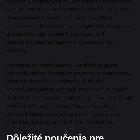
spojená s negatívnymi skúsenosťami z hazardných
hier. Jej vášeň pre nočné kluby a kasína sa odrazila
na jej osobnom živote, pričom ju priviedla k
problémom s financiami. Takéto prípady ukazujú, že
aj úspešní a talentovaní ľudia môžu čeliť
ťažkostiam, keď sa hazardne dostanú mimo
kontroly.
Varovania zo sveta hazardu sú dôležité aj pre
bežných hráčov. Množstvo príbehov o celebritách,
ktoré sa dostali do problémov, slúži ako
odstrašujúci príklad pre tých, ktorí sa snažia nájsť
únik od každodenných starostí. Je nevyhnutné, aby
si každý, kto sa zúčastňuje hazardných hier,
uvedomil riziká a nastavil si jasné hranice, aby
predišiel závislosti a finančným problémom.
Dôležité poučenia pre