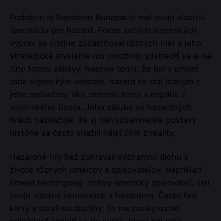
Podobne aj Napoleon Bonaparte mal svoju vlastnú
fascináciu pre hazard. Počas svojich vojenských
výprav sa údajne zúčastňoval rôznych hier a jeho
strategické myslenie mu umožnilo sústrediť sa aj na
túto formu zábavy. Napriek tomu, že bol v prvom
rade vojenským vodcom, hazard sa stal jedným z
jeho spôsobov, ako zmierniť stres a napätie z
vojenského života. Jeho záľuba vo hazardných
hrách naznačuje, že aj najvýznamnejšie postavy
histórie sa často snažili nájsť únik z reality.
Hazardné hry tiež zohrávali významnú úlohu v
živote rôznych umelcov a spisovateľov. Napríklad
Ernest Hemingway, známy americký spisovateľ, mal
svoje vlastné skúsenosti s hazardom. Často hral
karty a stavil na dostihy, čo mu poskytovalo
príležitosť zapojiť sa do sveta, ktorý bol plný