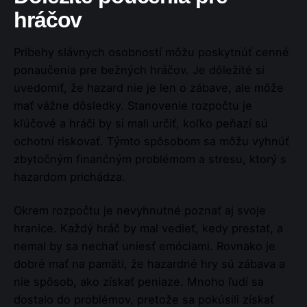
hráčov
Príbehy slávnych osobností môžu poskytnúť cenné
ponaučenia pre bežných hráčov. Je dôležité si
uvedomiť, že hazard nie je len o zábave, ale môže
mať vážne dôsledky. Stanovenie rozpočtu je
kľúčové a hráči by si mali určiť, koľko peňazí sú
ochotní riskovať. Týmto spôsobom sa môžu vyhnúť
zbytočným finančným problémom a stresu, ktorý s
hazardom prichádza.
Okrem rozpočtu je nevyhnutné poznať aj svoje
hranice. Každý hráč by mal vedieť, kedy prestať, a
nemal by sa nechať uniesť emóciami. Rovnako je
dobré mať na pamäti, že hazardné hry sú zábava a
nie spôsob, ako získať peniaze. Mnoho ľudí sa
dostalo do problémov, pretože sa pokúsili získať