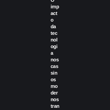
O
imp
act
o
da
tec
nol
ogi
a
nos
cas
sin
os
mo
der
nos
tran