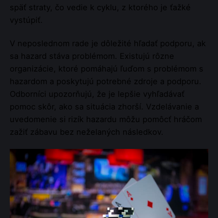
späť straty, čo vedie k cyklu, z ktorého je ťažké
vystúpiť.
V neposlednom rade je dôležité hľadať podporu, ak
sa hazard stáva problémom. Existujú rôzne
organizácie, ktoré pomáhajú ľuďom s problémom s
hazardom a poskytujú potrebné zdroje a podporu.
Odborníci upozorňujú, že je lepšie vyhľadávať
pomoc skôr, ako sa situácia zhorší. Vzdelávanie a
uvedomenie si rizík hazardu môžu pomôcť hráčom
zažiť zábavu bez neželaných následkov.