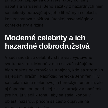
napätia a vzrušenia. Jeho zážitky z hazardných hier
sa niekedy odrážajú aj v jeho literárnych dielach,
kde zachytáva zložitosti ľudskej psychológie v
kontexte hry a rizika.
Moderné celebrity a ich
hazardné dobrodružstvá
V súčasnosti sú celebrity stále viac vystavené
svetu hazardu. Mnohé z nich sa zúčastňujú na
high-stakes pokerových turnajoch, kde sa stretnú s
najlepšími hráčmi. Napríklad herečka Jennifer Tilly
sa stala známa nielen svojím hereckým umením, ale
aj úspechmi pri pokri. Jej zisk z turnajov a nadšenie
pre hru ju viedli k tomu, aby sa stala ikonou v
oblasti hazardu, pričom sa často objavuje na
rôznych turnajoch a šou.