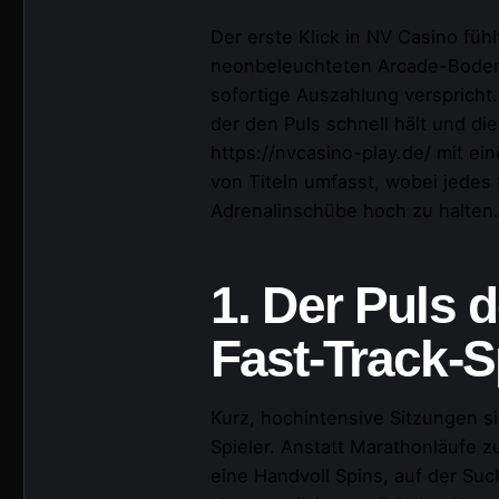
Der erste Klick in NV Casino füh
neonbeleuchteten Arcade-Boden 
sofortige Auszahlung verspricht
der den Puls schnell hält und die 
https://nvcasino-play.de/ mit ein
von Titeln umfasst, wobei jedes
Adrenalinschübe hoch zu halten
1. Der Puls 
Fast‑Track‑S
Kurz, hochintensive Sitzungen s
Spieler. Anstatt Marathonläufe z
eine Handvoll Spins, auf der Su