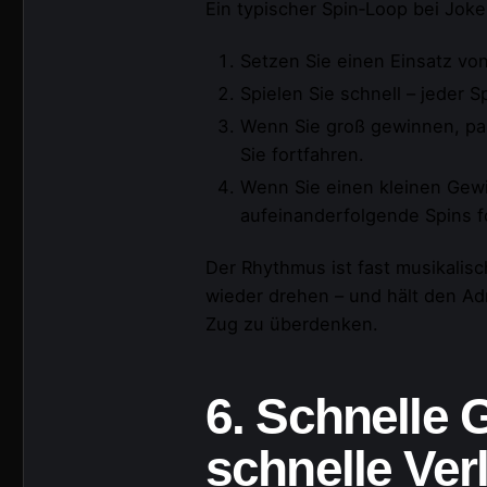
Ein typischer Spin‑Loop bei Jok
Setzen Sie einen Einsatz vo
Spielen Sie schnell – jeder 
Wenn Sie groß gewinnen, pa
Sie fortfahren.
Wenn Sie einen kleinen Gewin
aufeinanderfolgende Spins f
Der Rhythmus ist fast musikalisc
wieder drehen – und hält den Ad
Zug zu überdenken.
6. Schnelle
schnelle Ver