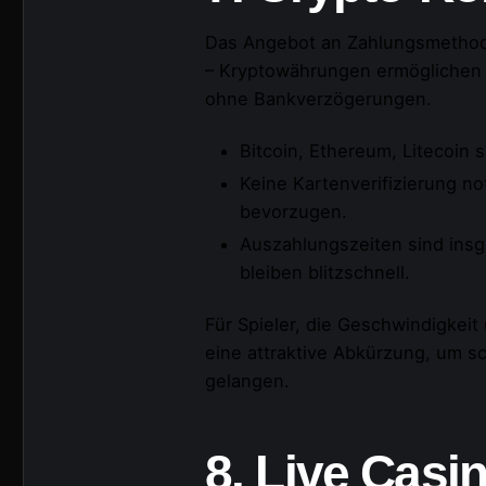
Das Angebot an Zahlungsmethod
– Kryptowährungen ermöglichen 
ohne Bankverzögerungen.
Bitcoin, Ethereum, Litecoin 
Keine Kartenverifizierung n
bevorzugen.
Auszahlungszeiten sind insg
bleiben blitzschnell.
Für Spieler, die Geschwindigkeit 
eine attraktive Abkürzung, um sc
gelangen.
8. Live Casi