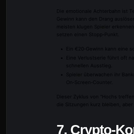
Die emotionale Achterbahn ist Tei
Gewinn kann den Drang auslösen,
meisten klugen Spieler erkennen,
setzen einen Stopp‑Punkt.
Ein €20‑Gewinn kann eine so
Eine Verlustserie führt oft 
schnellen Ausstieg.
Spieler überwachen ihr Bank
On‑Screen‑Counter.
Dieser Zyklus von “Hochs treffen
die Sitzungen kurz bleiben, aber
7. Crypto‑Ko