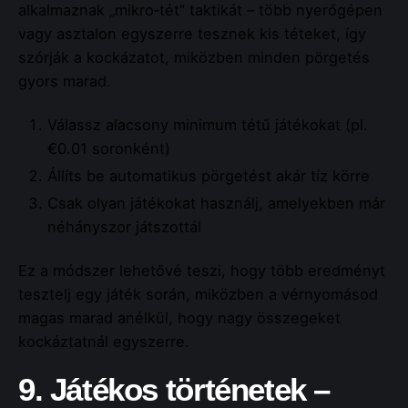
alkalmaznak „mikro‑tét” taktikát – több nyerőgépen
vagy asztalon egyszerre tesznek kis téteket, így
szórják a kockázatot, miközben minden pörgetés
gyors marad.
Válassz alacsony minimum tétű játékokat (pl.
€0.01 soronként)
Állíts be automatikus pörgetést akár tíz körre
Csak olyan játékokat használj, amelyekben már
néhányszor játszottál
Ez a módszer lehetővé teszi, hogy több eredményt
tesztelj egy játék során, miközben a vérnyomásod
magas marad anélkül, hogy nagy összegeket
kockáztatnál egyszerre.
9. Játékos történetek –