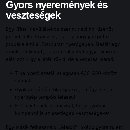
Gyors nyeremények és
veszteségek
Egy „Tina” nevű játékos szerint napi kb. tizenöt
percet tölt a Frumzi-n, és egy nagy jackpotot
próbál elérni a „Starburst” nyerőgépen. Beállít egy
óránkénti limitet, és azonnal abbahagyja, amikor
eléri azt – így a játék rövid, de élvezetes marad.
Tina nyerő szériái átlagosan €30–€50 között
vannak
Gyakran vált élő blackjackre, ha úgy érzi, a
nyerőgép tempója lelassul
Heti cashback-et használ, hogy gyorsan
kompenzálja az esetleges veszteségeket
Egy másik felhasználó, „Marco”, inkább gyors rulett