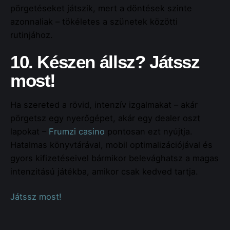
pörgetéseket játszik, mert a döntések szinte
azonnaliak – tökéletes a szünetek közötti
rutinjához.
10. Készen állsz? Játssz
most!
Ha szereted a rövid, intenzív izgalmakat – akár
pörgetsz egy nyerőgépet, akár egy dealer oszt
lapokat –
Frumzi casino
pontosan ezt nyújtja.
Hatalmas könyvtárával, mobil optimalizációjával és
gyors kifizetéseivel bármikor belevághatsz a magas
intenzitású játékba, amikor csak kedved tartja.
Játssz most!