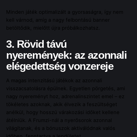
Minden játék optimalizált a gyorsaságra, így nem
kell várnod, amíg a nagy felbontású banner
betöltődik, mielőtt újra próbálkozhatsz.
3. Rövid távú
nyeremények: az azonnali
elégedettség vonzereje
A magas intenzitású játékok az azonnali
visszacsatolásra épülnek. Egyetlen pörgetés, ami
nagy nyereményt hoz, adrenalinszintet emel – ez
tökéletes azoknak, akik élvezik a feszültséget
anélkül, hogy hosszú várakozási időket kellene
átélniük. A Frumzi-nál a nyerősorok azonnal
világítanak, és a bónuszok aktiválódnak valós
időben, fenntartva a lendületet.