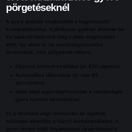
pörgetéseknél
A gyors játékidő megköveteli a fegyelmezett
kockázatkezelést. A játékosok gyakran állítanak be
kis bankroll‑határokat még a játék megkezdése
előtt, így akkor is, ha veszteségsorozatba
keverednek, nem süllyednek mélyre.
Előzetes bankroll beállítása (pl. €50 naponta)
Automatikus tétkorlátok (pl. max €5
spin‑onként)
Valós idejű egyenlegfrissítések a veszteségek
gyors nyomon követéséhez
Ez a struktúra segít fenntartani az izgalmat,
miközben elkerülöd a túlzott kockázatvállalást. A
gyors tempó miatt folyamatosan újraértékeled a