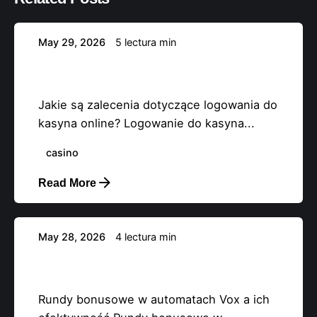
May 29, 2026
5 lectura min
Jakie są zalecenia dotyczące logowania
do kasyna online?
Jakie są zalecenia dotyczące logowania do
kasyna online? Logowanie do kasyna...
casino
Posteado por
Read More
backupadmin
May 28, 2026
4 lectura min
Rundy bonusowe w automatach Vox a
ich efektywność
Rundy bonusowe w automatach Vox a ich