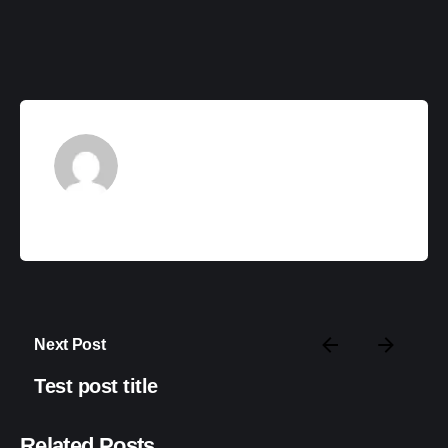
Saltar
al
contenido
backupadmin
Next Post
Test post title
Posteado por
backupadmin
Related Posts