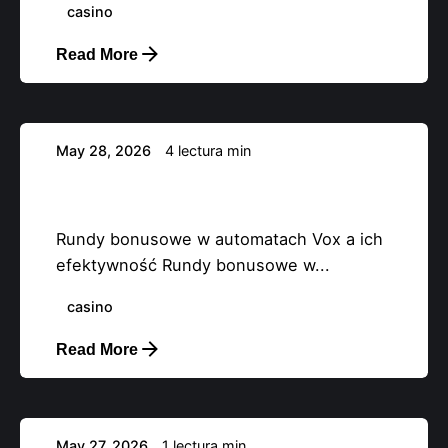
casino
Read More
Posteado por
backupadmin
May 28, 2026
4 lectura min
Rundy bonusowe w automatach Vox a
ich efektywność
Rundy bonusowe w automatach Vox a ich
efektywność Rundy bonusowe w...
casino
Read More
Posteado por
backupadmin
May 27, 2026
1 lectura min