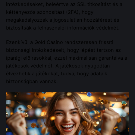
intézkedéseket, beleértve az SSL titkosítást és a
kéttényezős azonosítást (2FA), hogy
megakadályozzák a jogosulatlan hozzáférést és
biztosítsák a felhasználói információk védelmét.
Ezenkívül a Gold Casino rendszeresen frissíti
biztonsági intézkedéseit, hogy lépést tartson az
iparági előírásokkal, ezzel maximálisan garantálva a
játékosok védelmét. A játékosok nyugodtan
élvezhetik a játékokat, tudva, hogy adataik
biztonságban vannak.