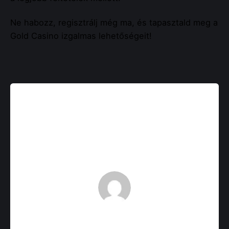
Ne habozz, regisztrálj még ma, és tapasztald meg a
Gold Casino izgalmas lehetőségeit!
backup
admin