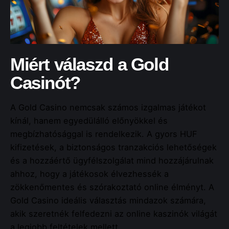
Miért válaszd a Gold
Casinót?
A Gold Casino nemcsak számos izgalmas játékot
kínál, hanem egyedülálló előnyökkel és
megbízhatósággal is rendelkezik. A gyors HUF
kifizetések, a biztonságos tranzakciós lehetőségek
és a hozzáértő ügyfélszolgálat mind hozzájárulnak
ahhoz, hogy a játékosok élvezhessék a
zökkenőmentes és szórakoztató online élményt. A
Gold Casino ideális választás mindazok számára,
akik szeretnék felfedezni az online kaszinók világát
a legjobb feltételek mellett.