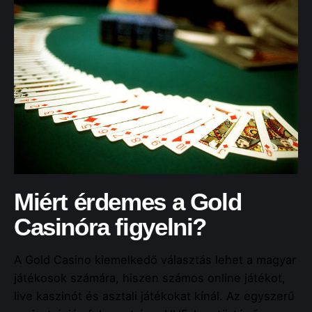
Miért érdemes a Gold
Casinóra figyelni?
A Gold Casino kiemelkedő választás lehet a magyar
játékosok számára, hiszen számos online játékot,
live kaszinót és asztali játékokat kínál. Az egyszerű