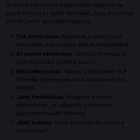
Az online kaszinózás megkezdése egyszerű és
gyors. Kövesd az alábbi lépéseket, hogy élvezhesd
a Gold Casino adta lehetőségeket:
Fiók létrehozása:
Regisztrálj a Gold Casino
weboldalán a szükséges adatok megadásával.
Az adatok ellenőrzése:
Azonosítsd magad az
oldal biztonsági előírásai szerint.
Betét elhelyezése:
Válassz a kényelmes HUF
kifizetési lehetőségek közül és helyezd el a
betétet.
Játék kiválasztása:
Böngéssz a széles
játékpalettán, és válaszd ki a számodra
legszimpatikusabb játékokat.
Játék indítása:
Kezdj el játszani és élvezd a
szórakozást!