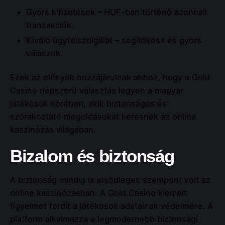
Gyors kifizetések – HUF-ban történő azonnali
tranzakciók.
Kiváló ügyfélszolgálat – segítőkész és gyors
válaszok.
Ezek az előnyök hozzájárulnak ahhoz, hogy a Gold
Casino népszerű választás legyen a magyar
játékosok körében, akik biztonságos és
szórakoztató megoldásokat keresnek az online
kaszinózás világában.
Bizalom és biztonság
A biztonság mindig is elsődleges szempont volt az
online kaszinózásban. A Gold Casino kiemelt
figyelmet fordít a játékosok adatainak védelmére. A
platform alkalmazza a legmodernebb biztonsági