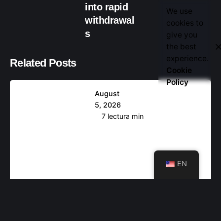
into rapid
We use
withdrawal
cookies to
s
give you
the best
Let’s Talk
experience.
Related Posts
Cookie
Policy
August
5, 2026
7 lectura min
Esplora
i
Migliori
EN
Siti Slot
Online:
le slot
più
popolar