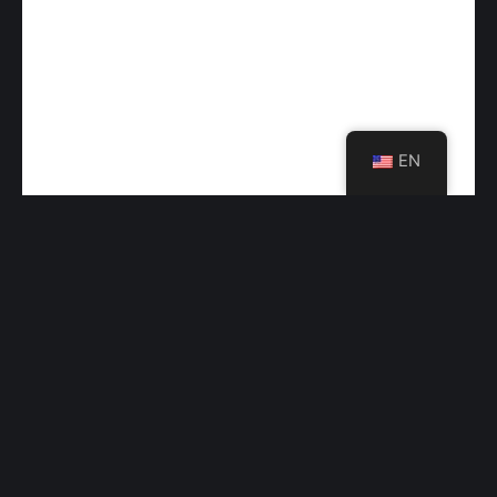
Magyar
Online
Casino
útmutató
:
Üdvözlő
EN
bónuszo
k és heti
újratölté
sek
Az online
kaszinók
világa
izgalmas
lehetősé
geket
kínál a