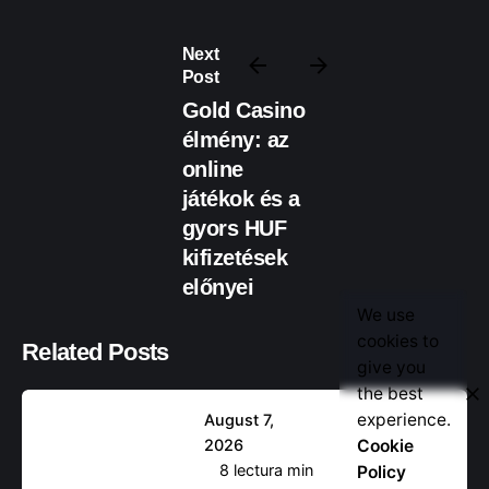
Next
Post
Gold Casino
élmény: az
online
Posteado por
játékok és a
backupadmin
gyors HUF
kifizetések
előnyei
We use
cookies to
Related Posts
give you
the best
Let’s Talk
experience.
August 7,
Cookie
2026
8 lectura min
Policy