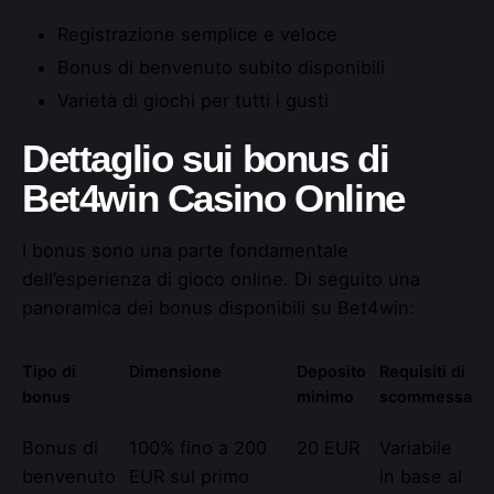
Registrazione semplice e veloce
Bonus di benvenuto subito disponibili
Varietà di giochi per tutti i gusti
Dettaglio sui bonus di
Bet4win Casino Online
I bonus sono una parte fondamentale
dell’esperienza di gioco online. Di seguito una
panoramica dei bonus disponibili su Bet4win:
Tipo di
Dimensione
Deposito
Requisiti di
bonus
minimo
scommessa
Bonus di
100% fino a 200
20 EUR
Variabile
benvenuto
EUR sul primo
in base al