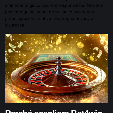
ambiente di gioco sicuro e responsabile. Gli utenti
possono quindi concentrarsi sul gioco senza
preoccupazioni relative alla propria privacy e
sicurezza.