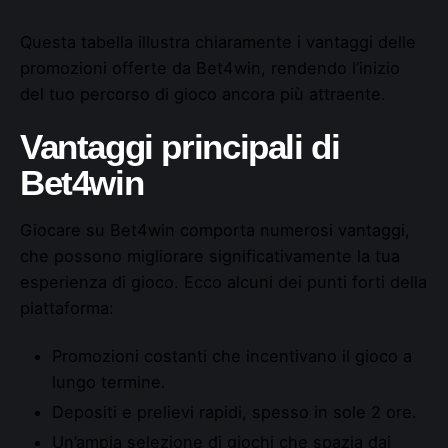
Questa tabella illustra chiaramente i vantaggi delle
promozioni offerte da Bet4win, rendendo l’inizio
del tuo percorso di gioco ancora più attraente.
Vantaggi principali di
Bet4win
Giocare su Bet4win comporta numerosi vantaggi,
che possono migliorare significativamente la tua
esperienza di gioco. Ecco alcuni dei punti forti della
piattaforma:
Promozioni costanti che incentivano il gioco a
lungo termine.
Depositi e prelievi rapidi, spesso in sole 2 ore.
Un’ampia selezione di giochi che spazia dai