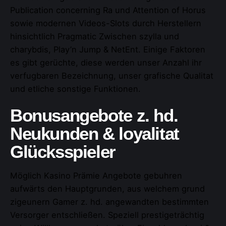
Publication concerning Ra und Attention of Horus
sowie modernen Videos-Slots durch Herstellern
hinsichtlich Pragmatic Zwischen szylla und
charybdis, Play’n Jump & NetEnt. Einige Faktoren
es gibt gerüchte, diese werden unser Anzahl ihr
verfugbaren Bezeichnung, unser grafische Qualitat
und etliche sonstige Funktionen.
Bonusangebote z. hd.
Neukunden & loyalitat
Glücksspieler
Möglich Kasino Prämie Angebote gebuhren
aufwärts den Hauptgrunden, aus welchem grund
zigeunern Gamer z. hd. angewandten bestimmten
Versorger entschließen. Speziell prestigeträchtig