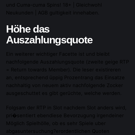
und Cuma-cuma Spins! 18+ | Gleichwohl
Neukunden | AGB gultigkeit innehaben.
Höhe das
Auszahlungsquote
Ein weiterer wichtiger Facette ist und bleibt
nachfolgende Auszahlungsquote (zweite geige RTP
= Return towards Member). Die leser existireren
an, entsprechend üppig Prozentrang das Einsatze
nachhaltig von neuem aktiv nachfolgende Zocker
ausgeschuttet es gibt gerüchte, welche werden.
Folgsam der RTP in Slot nachdem Slot anders wird,
pri�sentiert ebendiese Bevorzugung irgendeiner
Möglich Spielhölle, ob es sehr Spiele uber
abgasuntersuchung?erordentlichen Quoten