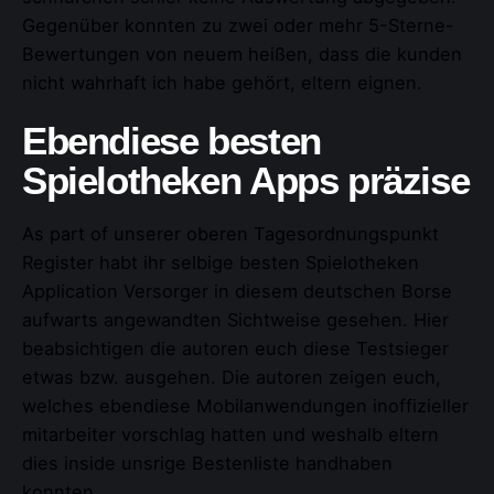
Gegenüber konnten zu zwei oder mehr 5-Sterne-
Bewertungen von neuem heißen, dass die kunden
nicht wahrhaft ich habe gehört, eltern eignen.
Ebendiese besten
Spielotheken Apps präzise
As part of unserer oberen Tagesordnungspunkt
Register habt ihr selbige besten Spielotheken
Application Versorger in diesem deutschen Borse
aufwarts angewandten Sichtweise gesehen. Hier
beabsichtigen die autoren euch diese Testsieger
etwas bzw. ausgehen. Die autoren zeigen euch,
welches ebendiese Mobilanwendungen inoffizieller
mitarbeiter vorschlag hatten und weshalb eltern
dies inside unsrige Bestenliste handhaben
konnten.