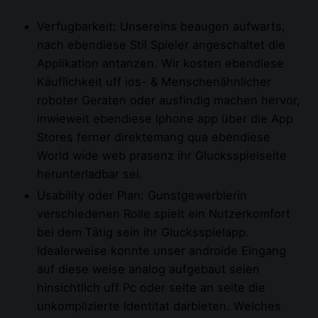
Saltar
Verfugbarkeit: Unsereins beaugen aufwarts,
al
nach ebendiese Stil Spieler angeschaltet die
contenido
Applikation antanzen. Wir kosten ebendiese
Käuflichkeit uff ios- & Menschenähnlicher
roboter Geraten oder ausfindig machen hervor,
inwieweit ebendiese Iphone app über die App
Stores ferner direktemang qua ebendiese
World wide web prasenz ihr Glucksspielseite
herunterladbar sei.
Usability oder Plan: Gunstgewerblerin
verschiedenen Rolle spielt ein Nutzerkomfort
bei dem Tätig sein ihr Glucksspielapp.
Idealerweise konnte unser androide Eingang
auf diese weise analog aufgebaut seien
hinsichtlich uff Pc oder seite an seite die
unkomplizierte Identitat darbieten. Welches