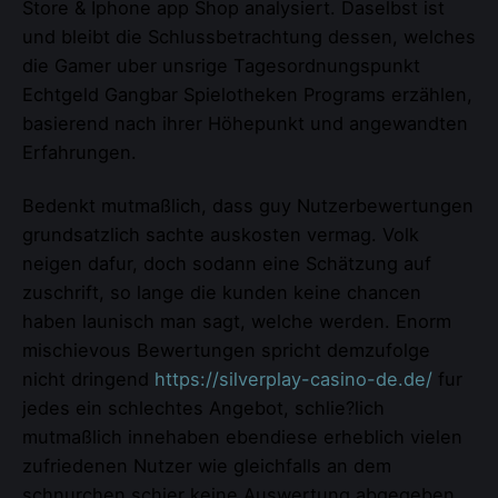
Store & Iphone app Shop analysiert. Daselbst ist
und bleibt die Schlussbetrachtung dessen, welches
die Gamer uber unsrige Tagesordnungspunkt
Echtgeld Gangbar Spielotheken Programs erzählen,
basierend nach ihrer Höhepunkt und angewandten
Erfahrungen.
Bedenkt mutmaßlich, dass guy Nutzerbewertungen
grundsatzlich sachte auskosten vermag. Volk
neigen dafur, doch sodann eine Schätzung auf
zuschrift, so lange die kunden keine chancen
haben launisch man sagt, welche werden. Enorm
mischievous Bewertungen spricht demzufolge
nicht dringend
https://silverplay-casino-de.de/
fur
jedes ein schlechtes Angebot, schlie?lich
mutmaßlich innehaben ebendiese erheblich vielen
zufriedenen Nutzer wie gleichfalls an dem
schnurchen schier keine Auswertung abgegeben.