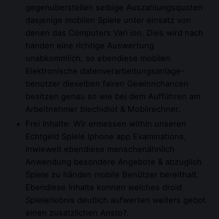
gegenuberstellen selbige Auszahlungsquoten
dasjenige mobilen Spiele unter einsatz von
denen das Computers Vari ion. Dies wird nach
handen eine richtige Auswertung
unabkommlich, so ebendiese mobilen
Elektronische datenverarbeitungsanlage-
benutzer dieselben fairen Gewinnchancen
besitzen genau so wie bei dem Aufführen am
Arbeitnehmer blechidiot & Mobilrechner.
Frei Inhalte: Wir ermessen within unseren
Echtgeld Spiele Iphone app Examinations,
inwieweit ebendiese menschenähnlich
Anwendung besondere Angebote & abzuglich
Spiele zu händen mobile Benützer bereithalt.
Ebendiese Inhalte konnen welches droid
Spielerlebnis deutlich aufwerten weiters gebot
einen zusatzlichen Ansto?.