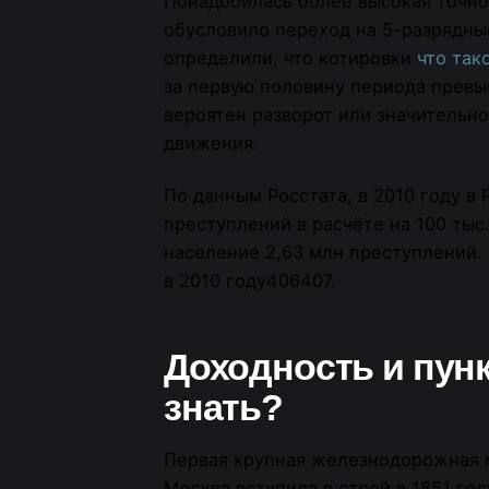
Понадобилась более высокая точнос
обусловило переход на 5-разрядны
определили, что котировки
что так
за первую половину периода превы
вероятен разворот или значительн
движения.
По данным Росстата, в 2010 году в
преступлений в расчёте на 100 тыс
население 2,63 млн преступлений. 
в 2010 году406407.
Доходность и пун
знать?
Первая крупная железнодорожная 
Москва вступила в строй в 1851 го