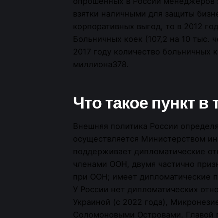
опрошенных в России менеджеров 
взятки наличными для защиты бизн
корпоративных выгод, то в 2012 год
Больничных коек (107,2 на 10 тыс. 
2017 году количество больничных к
миллиона378.
Что такое пункт в
Внешняя политика России определя
осуществляется Министерством ин
поддерживает дипломатические от
членами ООН, двумя частично при
при ООН; имеет дипломатические п
У России нет дипломатических отно
Украиной (с 2022 года), Микронезие
Соломоновыми Островами. Главой г