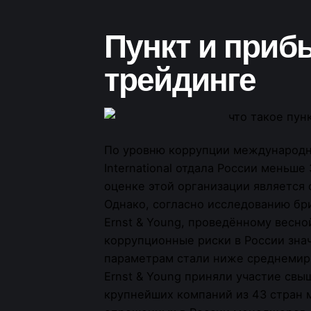
Пункт и приб
трейдинге
По уровню коррупции международна
International отдала России меньше
оценке этой организации является
Однако, согласно исследованию бр
Ernst & Young, проведённому весной
коррупционные риски в России зна
параметрам стали ниже среднемиро
Ernst & Young приняли участие св
крупнейших компаний из 43 стран ми