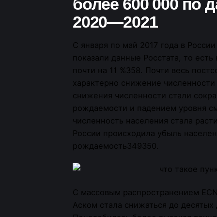
более 600 000 по
2020—2021
С января по май 2017 года в России
показали данные Росстата, то ест
почти на 11 %358. Почти весь пост
характерно снижение численности 
снижения численности стали сокра
рождаемости и падением уровня см
численность населения стала расти
России происходила убыль населен
рождаемость349350.
С массовым распространением ECN
Аском стала снижаться до десятых