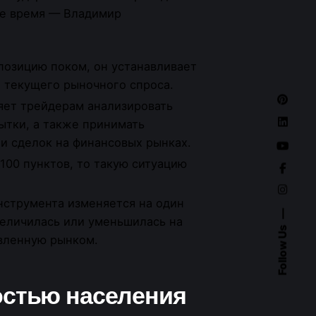
ее время — Владимир
позицию поком, он устанавливает
 текущего рыночного спроса.
яет трейдерам анализировать
ытки, а также принимать
и сделок на финансовых рынках.
100 пунктов, тo такую ситуацию
нструмента изменяется на один
увеличилась или уменьшилась на
Follow Us
вленную рынком.
остью населения