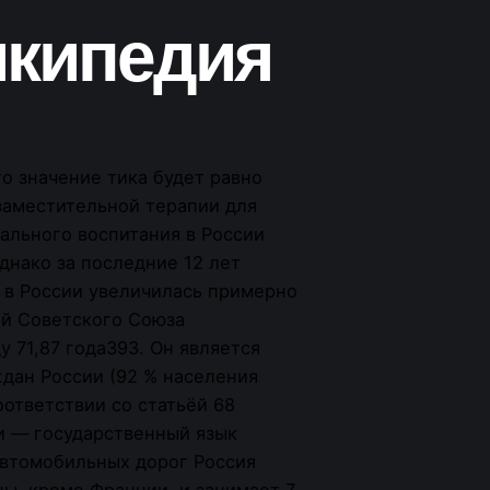
икипедия
то значение тика будет равно
 заместительной терапии для
ального воспитания в России
нако за последние 12 лет
 в России увеличилась примерно
ей Советского Союза
у 71,87 года393. Он является
дан России (92 % населения
оответствии со статьёй 68
и — государственный язык
автомобильных дорог Россия
ы, кроме Франции, и занимает 7-