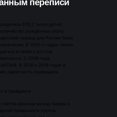
 данным переписи
 родились 679,2 тысяч детей,
ь количество рождённых упало
советский период для России было
населения. В 2000-х годах темпы
щаться в связи с ростом
ертности. С 2009 года
347348. В 2018 и 2019 годах в
ия, смертность превышала
 счетов разница между Бидом и
 долей привычного пункта.