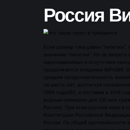
Россия В
Если размер тика равен “пипетке”, 
значению “пипетки”. Из-за запрета
наркозависимых и отсутствия сексу
продолжается эпидемия ВИЧ389. Од
средняя продолжительность жизни
на шесть лет, достигнув показател
1989 года392, и составив в 2016 год
родным примерно для 130 млн граж
России). При этом русский язык в с
Конституции Российской Федераци
России. По общей протяжённости 
превосходит все европейские стран