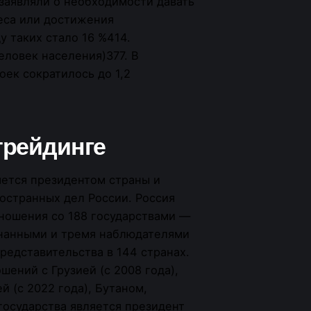
заявляли о необходимости давать
еса или достижения
у таких стало 16 %414.
человек населения)377. В
оек сократилось до 1,2
 трейдинге
ется президентом страны и
остранных дел России. Россия
ношения со 188 государствами —
знанными и тремя наблюдателями
редставительства в 144 странах.
шений с Грузией (с 2008 года),
й (с 2022 года), Бутаном,
осударства является президент