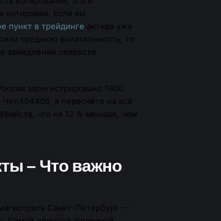
ть котирования, это и
е котировки. Если вы
ое пункт в трейдинге
актива уже
сили среднюю волатильность, то
ое замедление скорости
 России зарегистрировано 1800
. Чел404405, в пересчёте на всё
Убийств, что на 12 % меньше, чем
кты – Что важно
магистраль Санкт-Петербург —
ду. Самой длинной железной