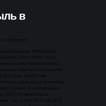
ыль в
я организация Transparency
 3 баллов (2011—1996), что по
 очень плохим показателем413.
итанской аудиторской компании
 2012 года, за 2011 год
чительно снизились и по многим
вого уровня. В исследовании
ыше 1500 топ-менеджеров
ра. Так, если в 2011 году 39 %