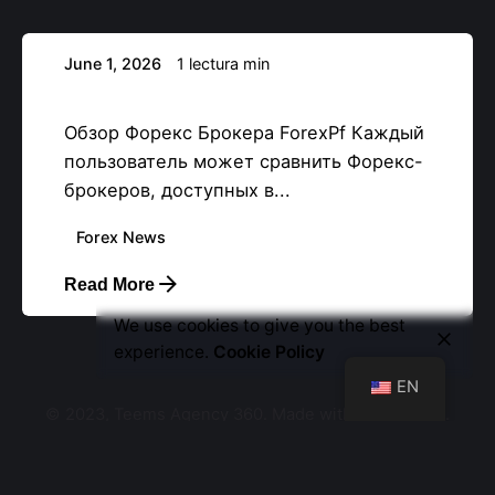
June 1, 2026
1 lectura min
Обзор Форекс Брокера ForexPf
Обзор Форекс Брокера ForexPf Каждый
пользователь может сравнить Форекс-
брокеров, доступных в...
Forex News
Read More
Let’s Talk
We use cookies to give you the best
experience.
Cookie Policy
EN
© 2023, Teems Agency 360. Made with passion by
.
All right reserved.