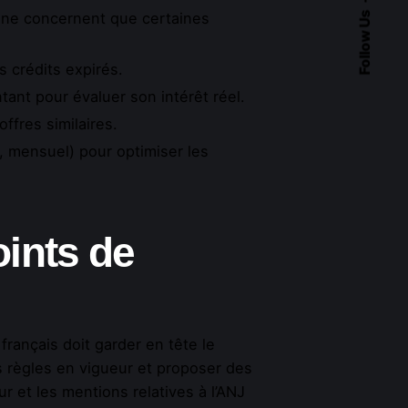
ts ne concernent que certaines
Follow Us
s crédits expirés.
tant pour évaluer son intérêt réel.
ffres similaires.
, mensuel) pour optimiser les
oints de
français doit garder en tête le
s règles en vigueur et proposer des
ur et les mentions relatives à l’ANJ