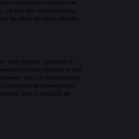
s des offres avec conditions de
s ; ce sont des signaux d’alerte.
s les délais de retrait affichés.
e, tours gratuits, cashback et
s machines à sous récentes et une
, informez-vous sur les conditions
la conformité de l’opérateur au
ble et utilisez les outils de