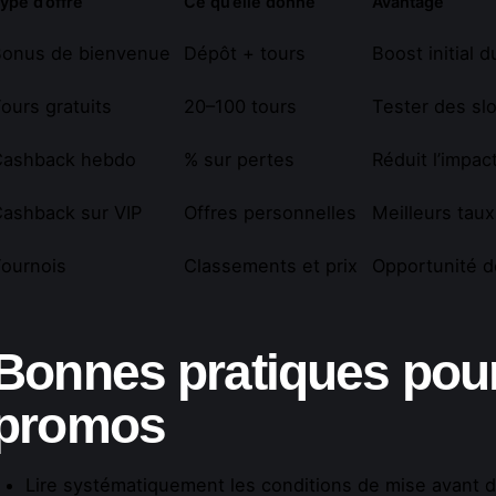
ype d’offre
Ce qu’elle donne
Avantage
Bonus de bienvenue
Dépôt + tours
Boost initial 
ours gratuits
20–100 tours
Tester des sl
Cashback hebdo
% sur pertes
Réduit l’impac
ashback sur VIP
Offres personnelles
Meilleurs taux
ournois
Classements et prix
Opportunité d
Bonnes pratiques pour
promos
Lire systématiquement les conditions de mise avant d