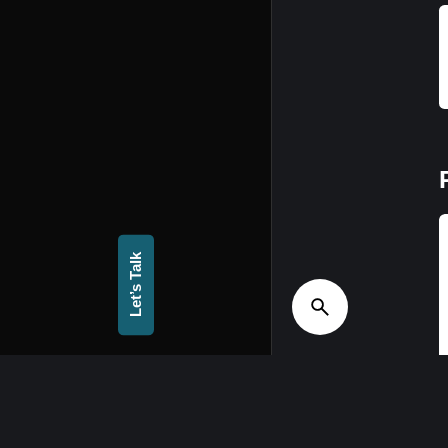
Let’s Talk