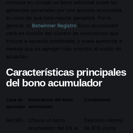
consiste en otorgar un bono adicional sobre las
ganancias generadas por una apuesta acumulada,
en caso de que esta resulte ganadora. Por lo
general, el
Betwinner Registro
bono acumulador
varía en función del número de selecciones que
incluya la apuesta combinada, y suele aumentar a
medida que se agregan más eventos al cupón de
apuestas.
Características principales
del bono acumulador
Casa de
Descripción del bono
Condiciones
apuestas
acumulador
Bet365
Ofrece un bono
Depósito mínimo
acumulador del 5% al
de $10, cuota