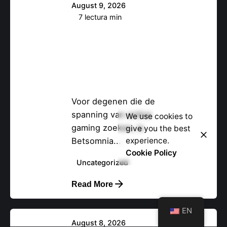
August 9, 2026
7 lectura min
Immersief Gaming
met Betsomnia:
Een Wereld van
Eindeloze
Mogelijkheden
Voor degenen die de
spanning van online
We use cookies to
gaming zoeken, is
Let’s Talk
give you the best
Posteado por
experience.
Betsomnia...
nova37894
Cookie Policy
Uncategorized
Read More
EN
August 8, 2026