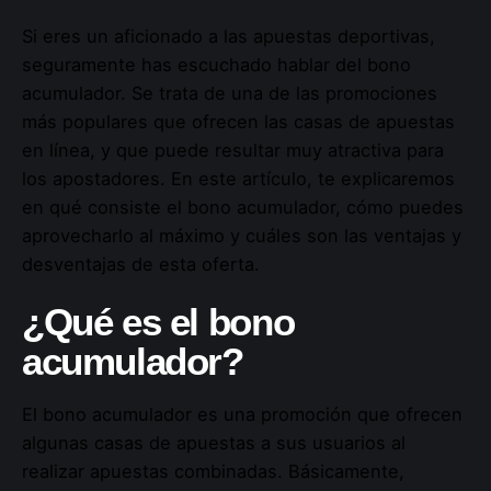
Saltar
Si eres un aficionado a las apuestas deportivas,
al
seguramente has escuchado hablar del bono
contenido
acumulador. Se trata de una de las promociones
más populares que ofrecen las casas de apuestas
en línea, y que puede resultar muy atractiva para
los apostadores. En este artículo, te explicaremos
en qué consiste el bono acumulador, cómo puedes
aprovecharlo
al máximo y cuáles son las ventajas y
desventajas de esta oferta.
¿Qué es el bono
acumulador?
El bono acumulador es una promoción que ofrecen
algunas casas de apuestas a sus usuarios al
realizar apuestas combinadas. Básicamente,