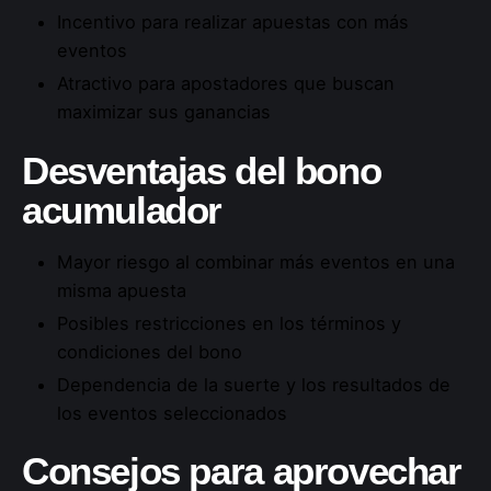
Incentivo para realizar apuestas con más
eventos
Atractivo para apostadores que buscan
maximizar sus ganancias
Desventajas del bono
acumulador
Mayor riesgo al combinar más eventos en una
misma apuesta
Posibles restricciones en los términos y
condiciones del bono
Dependencia de la suerte y los resultados de
los eventos seleccionados
Consejos para aprovechar