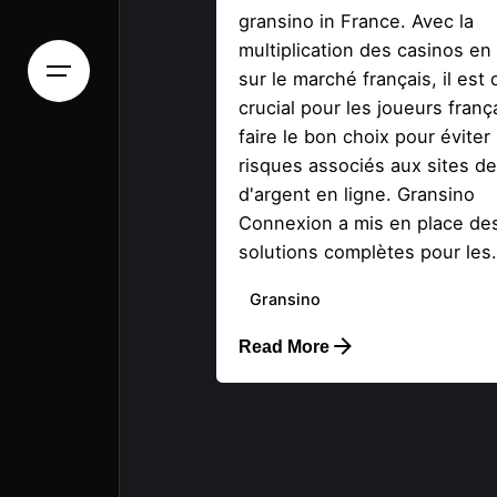
gransino in France. Avec la
multiplication des casinos en 
sur le marché français, il est
crucial pour les joueurs franç
faire le bon choix pour éviter 
risques associés aux sites de
d'argent en ligne. Gransino
Connexion a mis en place de
solutions complètes pour les.
Gransino
Read More