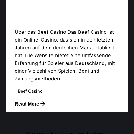
Beef Casino Erfahrungen - Echte
Spielerbewertung und Erfahrung in
Deutschland
Über das Beef Casino Das Beef Casino ist
ein Online-Casino, das sich in den letzten
Jahren auf dem deutschen Markt etabliert
hat. Die Website bietet eine umfassende
Erfahrung für Spieler aus Deutschland, mit
einer Vielzahl von Spielen, Boni und
Zahlungsmethoden.
Beef Casino
Read More
Let’s Talk
We use cookies to give you the best