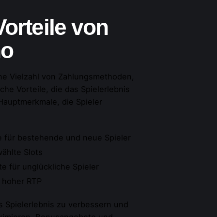
Vorteile von
no
eine Vielzahl von Zahlungsmethoden,
che Vorteile, die das Spielerlebnis
 Hauptmerkmale, die Spieler
für bestehende und neue Spieler
ählte Slots
e für unglückliche Spieler
t hoher RTP
s Spielerlebnis zu verbessern und