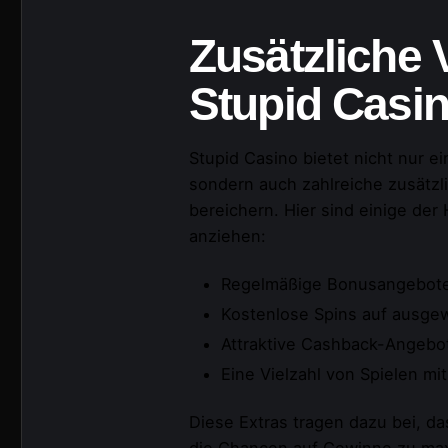
Zusätzliche 
Stupid Casi
Stupid Casino bietet nicht nur 
sondern auch zahlreiche zusätzli
bereichern. Hier sind einige der
anziehen:
Regelmäßige Bonusangebote 
Kostenlose Spins auf ausgew
Attraktive Cashback-Angebot
Eine Vielzahl von Spielen mi
Diese Extras tragen dazu bei, da