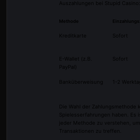
Auszahlungen bei Stupid Casino
Methode
Einzahlungs
Kreditkarte
Sofort
E-Wallet (z.B.
Sofort
PayPal)
Banküberweisung
1-2 Werkta
Die Wahl der Zahlungsmethode ka
Spielesserfahrungen haben. Es is
jeder Methode zu verstehen, um 
Transaktionen zu treffen.