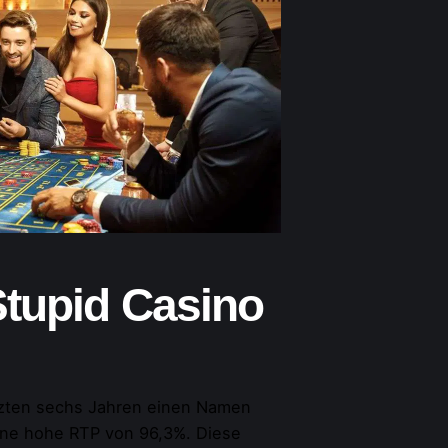
tupid Casino
etzten sechs Jahren einen Namen
ne hohe RTP von 96,3%. Diese