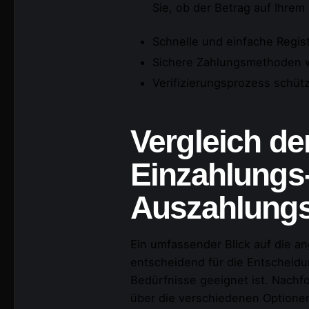
Sie, ob der Betrag auf Ihre
Schnelle und einfache Regis
Sichere Zahlungsmethoden w
Verifizierungsprozess schütz
Vergleich de
Einzahlungs
Auszahlung
Ein umfassender Blick auf die 
entscheidend für die Entscheidu
Bedürfnisse geeignet ist. Nachfo
über die verschiedenen Optione