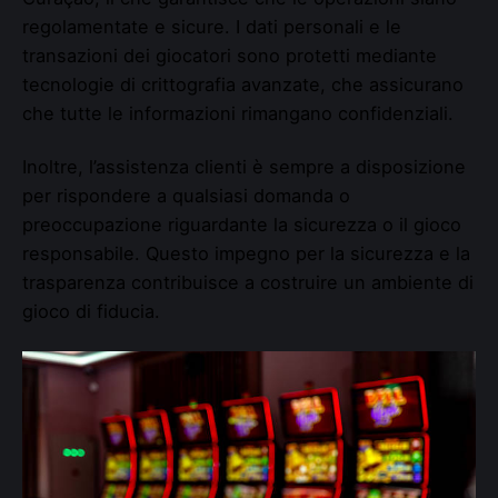
regolamentate e sicure. I dati personali e le
transazioni dei giocatori sono protetti mediante
tecnologie di crittografia avanzate, che assicurano
che tutte le informazioni rimangano confidenziali.
Inoltre, l’assistenza clienti è sempre a disposizione
per rispondere a qualsiasi domanda o
preoccupazione riguardante la sicurezza o il gioco
responsabile. Questo impegno per la sicurezza e la
trasparenza contribuisce a costruire un ambiente di
gioco di fiducia.