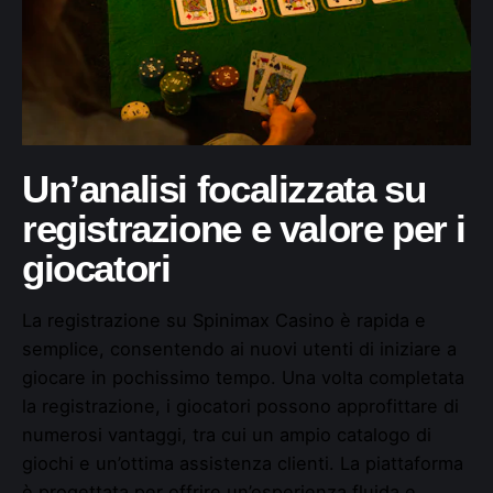
Un’analisi focalizzata su
registrazione e valore per i
giocatori
La registrazione su Spinimax Casino è rapida e
semplice, consentendo ai nuovi utenti di iniziare a
giocare in pochissimo tempo. Una volta completata
la registrazione, i giocatori possono approfittare di
numerosi vantaggi, tra cui un ampio catalogo di
giochi e un’ottima assistenza clienti. La piattaforma
è progettata per offrire un’esperienza fluida e