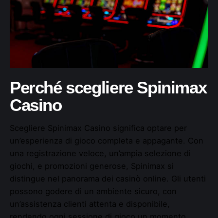
Perché scegliere Spinimax
Casino
Scegliere Spinimax Casino significa optare per
un’esperienza di gioco completa e appagante. Con
una registrazione veloce, un’ampia selezione di
giochi, e promozioni generose, Spinimax si
distingue nel panorama dei casinò online. Gli utenti
possono godere di un ambiente sicuro, con
un’assistenza clienti attenta e disponibile,
rendendo ogni sessione di gioco un momento