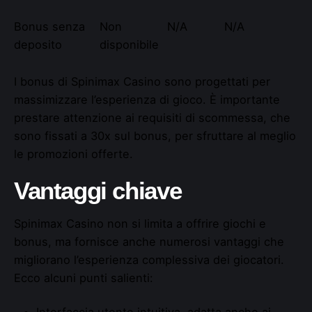
Bonus senza
Non
N/A
N/A
deposito
disponibile
I bonus di Spinimax Casino sono progettati per
massimizzare l’esperienza di gioco. È importante
prestare attenzione ai requisiti di scommessa, che
sono fissati a 30x sul bonus, per sfruttare al meglio
le promozioni offerte.
Vantaggi chiave
Spinimax Casino non si limita a offrire giochi e
bonus, ma fornisce anche numerosi vantaggi che
migliorano l’esperienza complessiva dei giocatori.
Ecco alcuni punti salienti:
Interfaccia utente intuitiva, adatta anche ai