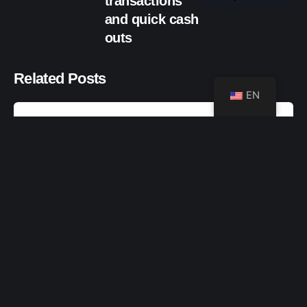
transactions
and quick cash
outs
Related Posts
EN
August 6,
2026
7 lectura min
How to
maximize
your
welcome
bonuses at
Online
Pokies NZ
in 2026