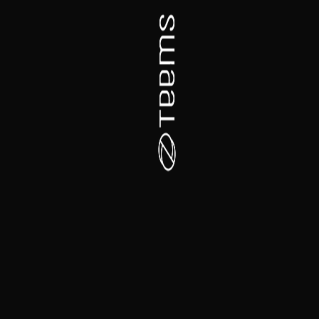
Saltar
al
contenido