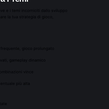
ve e i temi incorniciti dallo sviluppo
re la tua strategia di gioco,
frequente, gioco prolungato
vati, gameplay dinamico
ombinazioni vince
centuale più alta
tate