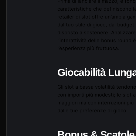
Prima di lanciare il mazzo, è fo
caratteristiche che definiscono la 
retailer di slot offre un’ampia g
dal tuo stile di gioco, dal budget 
disposto a sostenere. Analizzare l
l’interattività delle bonus round 
l’esperienza più fruttuosa.
Giocabilità Lung
Gli slot a bassa volatilità tend
con importi più modesti; le slot a
maggiori ma con interruzioni più
dalle tue preferenze di gioco.
Bonus & Scatole