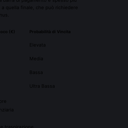
ma barra di pagamento è spesso più
a quella finale, che può richiedere
nus.
ioco (€)
Probabilità di Vincita
Elevata
Media
Bassa
Ultra Bassa
ore
nziaria
 e traspirazione