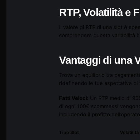
RTP, Volatilità e
Il valore di RTP di una slot è spes
comprendere questa variabilità è 
Vantaggi di una V
Trova un equilibrio tra pagamenti
ridefinendo le tue aspettative di 
Fatti Veloci:
Un RTP medio di 96%
di ogni 100€ scommessi vengono r
includendo il profitto dell’operato
Tipo Slot
Volatilità