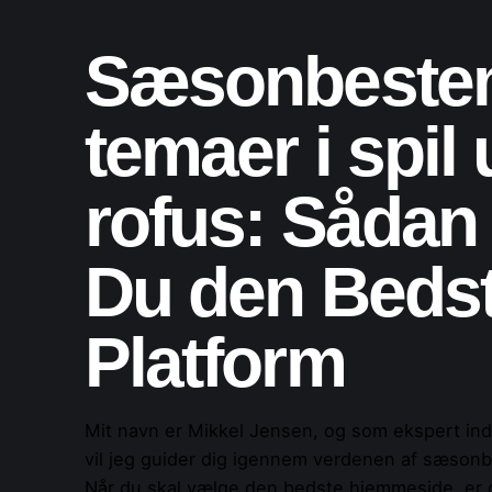
Sæsonbeste
temaer i spil
rofus: Sådan
Du den Beds
Platform
Mit navn er Mikkel Jensen, og som ekspert ind
vil jeg guider dig igennem verdenen af sæsonb
Når du skal vælge den bedste hjemmeside, er de