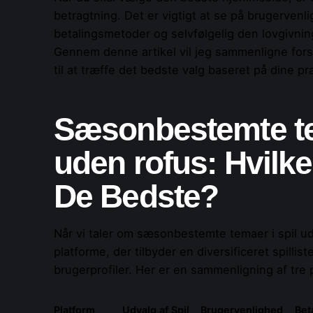
betragtning. Det er vigtigt at se på brugervenli
betalingsmetoder og selvfølgelig den lovgivnin
Gennem denne artikel vil jeg sammenligne fors
til at træffe det bedste valg baseret på dine p
Sæsonbestemte te
uden rofus: Hvilke
De Bedste?
Når vi taler om sæsonbestemte temaer i spil ud
platforme, der tilbyder en diversificeret spilliste
brugerprofiler. Her er en sammenligning af tr
Platform
Udvalg af Spil
Brugervenlighed
Bet