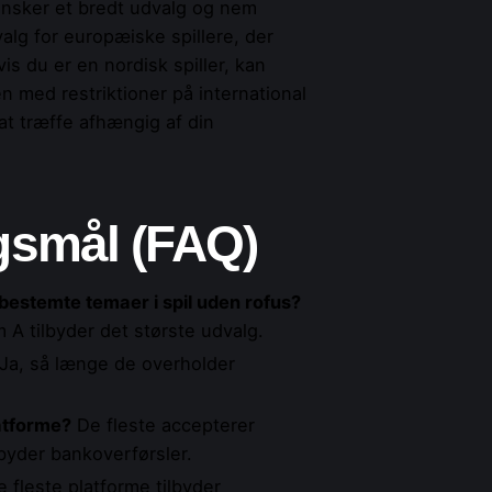
ønsker et bredt udvalg og nem
alg for europæiske spillere, der
is du er en nordisk spiller, kan
en med restriktioner på international
t træffe afhængig af din
rgsmål (FAQ)
bestemte temaer i spil uden rofus?
 A tilbyder det største udvalg.
Ja, så længe de overholder
latforme?
De fleste accepterer
lbyder bankoverførsler.
e fleste platforme tilbyder