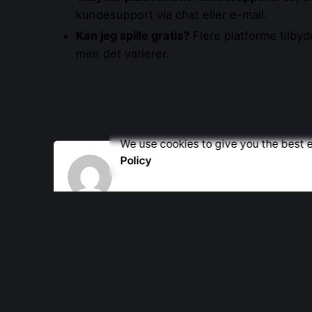
kundesupport via chat eller e-mail.
Kan jeg spille gratis?
Flere platforme tilbyd
men det varierer.
We use cookies to give you the best 
Policy
backupadmin
Posteado por
Posteado 
Related Posts
nova37894
nova378
August 8, 2026
August 7, 2026