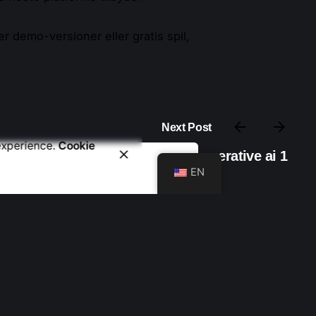
er demo-versioner eller gratis spil,
Next Post
experience.
Cookie
a16z generative ai 1
EN
por
94