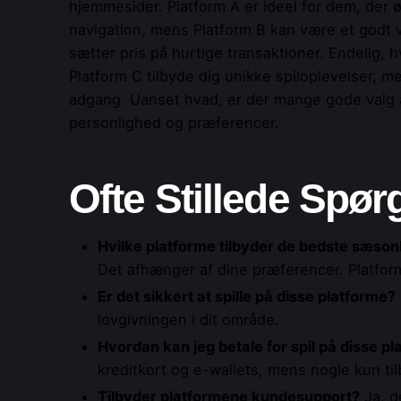
hjemmesider. Platform A er ideel for dem, der 
navigation, mens Platform B kan være et godt v
sætter pris på hurtige transaktioner. Endelig, hv
Platform C tilbyde dig unikke spiloplevelser, m
adgang. Uanset hvad, er der mange gode valg a
personlighed og præferencer.
Ofte Stillede Spø
Hvilke platforme tilbyder de bedste sæson
Det afhænger af dine præferencer. Platform
Er det sikkert at spille på disse platforme?
lovgivningen i dit område.
Hvordan kan jeg betale for spil på disse p
kreditkort og e-wallets, mens nogle kun ti
Tilbyder platformene kundesupport?
Ja, d