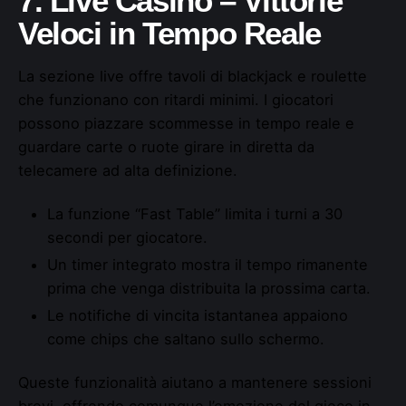
7. Live Casino – Vittorie
Veloci in Tempo Reale
La sezione live offre tavoli di blackjack e roulette
che funzionano con ritardi minimi. I giocatori
possono piazzare scommesse in tempo reale e
guardare carte o ruote girare in diretta da
telecamere ad alta definizione.
La funzione “Fast Table” limita i turni a 30
secondi per giocatore.
Un timer integrato mostra il tempo rimanente
prima che venga distribuita la prossima carta.
Le notifiche di vincita istantanea appaiono
come chips che saltano sullo schermo.
Queste funzionalità aiutano a mantenere sessioni