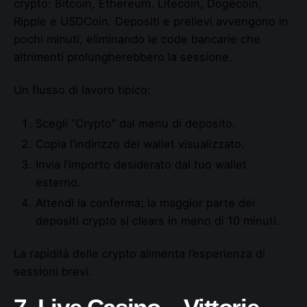
crypto: Bitcoin, Ethereum, Litecoin, Dogecoin,
Ripple e USDCoin. Depositi e prelievi avvengono in
pochi minuti, eliminando le code bancarie che
altrimenti prolungherebbero la sessione.
Un flusso di lavoro tipico:
Scegli “Crypto” dal menu di deposito.
Copia l’indirizzo del wallet visualizzato.
Invia l’importo desiderato dal tuo wallet
esterno.
Attendi la conferma; la maggior parte dei
depositi crypto si clears in meno di 10 minuti.
La rapidità delle crypto alimenta l’esperienza di
sessioni brevi.