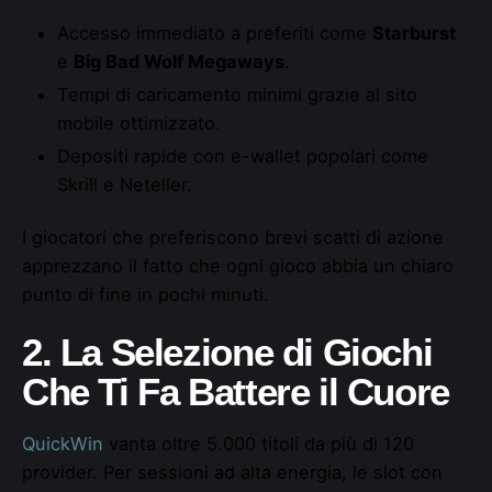
Accesso immediato a preferiti come
Starburst
e
Big Bad Wolf Megaways
.
Tempi di caricamento minimi grazie al sito
mobile ottimizzato.
Depositi rapide con e-wallet popolari come
Skrill e Neteller.
I giocatori che preferiscono brevi scatti di azione
apprezzano il fatto che ogni gioco abbia un chiaro
punto di fine in pochi minuti.
2. La Selezione di Giochi
Che Ti Fa Battere il Cuore
QuickWin
vanta oltre 5.000 titoli da più di 120
provider. Per sessioni ad alta energia, le slot con