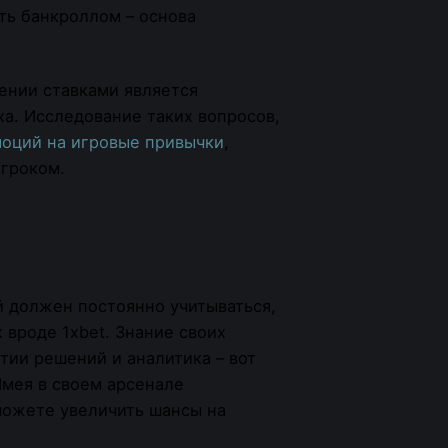
ть банкроллом – основа
ении ставками является
а. Исследование таких вопросов,
моций на игровые привычки
,
игроком.
й должен постоянно учитываться,
 вроде 1xbet. Знание своих
тии решений и аналитика – вот
Имея в своем арсенале
можете увеличить шансы на