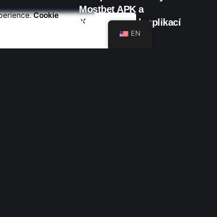
Mostbet APK a
xperience.
Cookie
konkurenčních aplikací
EN
or
4
o –
re