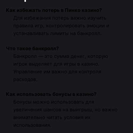
Как избежать потерь в Пинко казино?
Для избежания потерь важно изучить
правила игр, контролировать эмоции и
устанавливать лимиты на банкролл.
Что такое банкролл?
Банкролл — это сумма денег, которую
игрок выделяет для игры в казино.
Управление им важно для контроля
расходов.
Как использовать бонусы в казино?
Бонусы можно использовать для
увеличения шансов на выигрыш, но важно
внимательно читать условия их
использования.