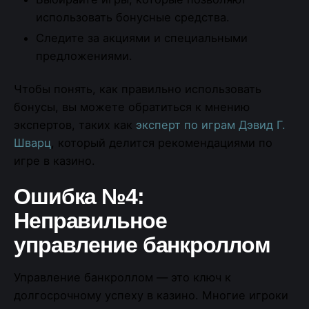
использовать бонусные средства.
Следите за акциями и специальными
предложениями.
Чтобы понять, как правильно использовать
бонусы, вы можете обратиться к мнению
экспертов, таких как
эксперт по играм Дэвид Г.
Шварц
, который делится рекомендациями по
игре в казино.
Ошибка №4:
Неправильное
управление банкроллом
Управление банкроллом — это ключ к
долгосрочному успеху в казино. Многие игроки