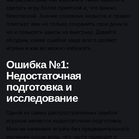
сделать игру более приятной и, что важно,
безопасной. Знание основных нюансов и правил
поможет вам не только сохранить свои деньги,
но и повысить шансы на выигрыш. Давайте
обсудим, какие ошибки чаще всего делают
игроки и как их можно избежать.
Ошибка №1:
Недостаточная
подготовка и
исследование
Одной из самых распространенных ошибок
игроков является недостаточная подготовка.
Многие начинают играть без предварительного
изучения основ игры, что часто приводит к