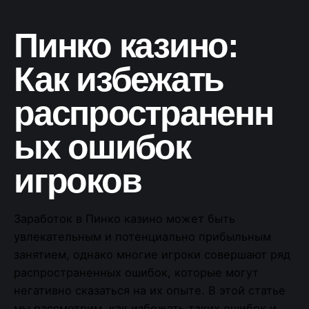
Saltar
al
Пинко казино:
contenido
Как избежать
распространенн
ых ошибок
игроков
Заработок в Пинко казино может быть
увлекательным и потенциально прибыльным
занятием, однако многие игроки совершают ряд
распространенных ошибок, которые могут
негативно сказаться на их опыте. В этой статье
мы рассмотрим, как избежать таких ошибок и