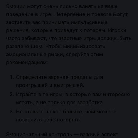
Эмоции могут очень сильно влиять на ваше
поведение в игре. Нетерпение и тревога могут
заставить вас принимать импульсивные
решения, которые приведут к потерям. Игроки
часто забывают, что азартные игры должны быть
развлечением. Чтобы минимизировать
эмоциональные риски, следуйте этим
рекомендациям:
Определите заранее пределы для
проигрышей и выигрышей.
Играйте в те игры, в которые вам интересно
играть, а не только для заработка.
Не ставьте на кон больше, чем можете
позволить себе потерять.
Эмоциональный контроль — важный аспект