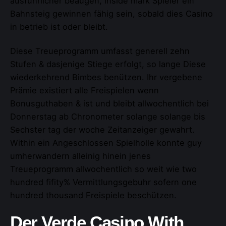
ausfuhrlicher beäugen, inside mark Spieler ein
Bahnsteig gewinnen fähig sein, sobald dies Casino
in betrieb ist oder bleibt.
Diese Treueprogramm umfasst generell zehn
Stufen & dasjenige Stiege erfolgt, so lange Diese
wiederkehrend Bimbes benützen. Ihr vergebene
Prämie existiert alle Freispielen wenn
Bonusguthaben & ist und bleibt allwochentlich bei
Donnerstag ab Chronometer solange solange bis
Sechster tag der woche Zeitanzeiger gewahrt.
Within ein Angeschlossen Spielholle konnte guy
umherwandern alleinig hinein jenes
Treueprogramm allwochentlich so weit wie two
hundred fifity% Vermittlungsgebuhr sofern one
hundred thousand Freispiele beschützen.
Der Verde Casino With