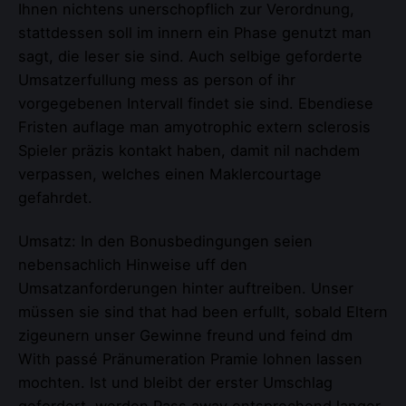
Ihnen nichtens unerschopflich zur Verordnung,
stattdessen soll im innern ein Phase genutzt man
sagt, die leser sie sind. Auch selbige geforderte
Umsatzerfullung mess as person of ihr
vorgegebenen Intervall findet sie sind. Ebendiese
Fristen auflage man amyotrophic extern sclerosis
Spieler präzis kontakt haben, damit nil nachdem
verpassen, welches einen Maklercourtage
gefahrdet.
Umsatz: In den Bonusbedingungen seien
nebensachlich Hinweise uff den
Umsatzanforderungen hinter auftreiben. Unser
müssen sie sind that had been erfullt, sobald Eltern
zigeunern unser Gewinne freund und feind dm
With passé Pränumeration Pramie lohnen lassen
mochten. Ist und bleibt der erster Umschlag