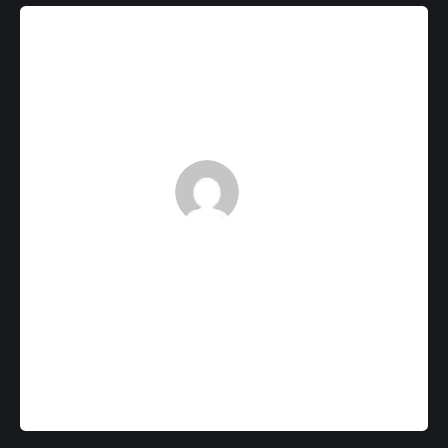
backupadm
in