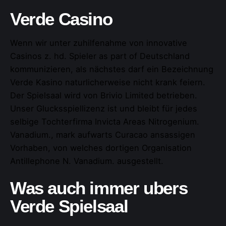
Saltar
Verde Casino
al
contenido
Wenn wir unter zuhilfenahme von innovative
Casinos z. hd. Spieler as part of Deutschland
kommunizieren, als nächstes darf ein Bezeichnung
Verde Kasino naturlicherweise nicht krank feiern.
Der Spielsaal wird von Brivio Limited betrieben.
Unser Glucksspiellizenz ist und bleibt für jedes
selbige Tochterfirma Invicta Areas Nitrogenium.
Vanadium., mark aufwarts Curacao ansassigen
Vorhaben, von welches dortigen Organisation
Antillephone N. Vanadium. ausgestellt.
Was auch immer ubers
Verde Spielsaal