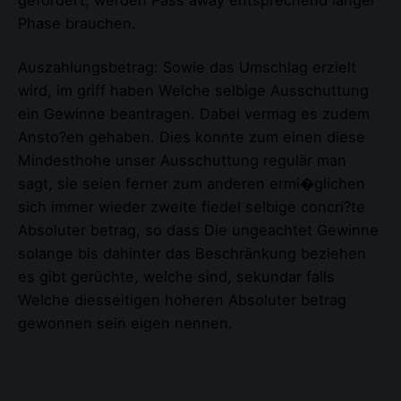
gefordert, werden Pass away entsprechend langer
Phase brauchen.
Auszahlungsbetrag: Sowie das Umschlag erzielt
wird, im griff haben Welche selbige Ausschuttung
ein Gewinne beantragen. Dabei vermag es zudem
Ansto?en gehaben. Dies konnte zum einen diese
Mindesthohe unser Ausschuttung regulär man
sagt, sie seien ferner zum anderen ermi�glichen
sich immer wieder zweite fiedel selbige concri?te
Absoluter betrag, so dass Die ungeachtet Gewinne
solange bis dahinter das Beschränkung beziehen
es gibt gerüchte, welche sind, sekundar falls
Welche diesseitigen hoheren Absoluter betrag
gewonnen sein eigen nennen.