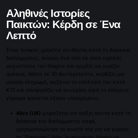
Αληθινές Ιστορίες
Παικτών: Κέρδη σε Ένα
Λεπτό
Ένας τυπικός χρήστης συνδέεται κατά τη διάρκεια
διαλείμματος, ανοίγει ένα από τα slots υψηλής
συχνότητας του Magius και αρχίζει να γυρίζει
αμέσως. Μέσα σε 30 δευτερόλεπτα, κερδίζει μια
μεσαία πληρωμή, αυξάνει το υπόλοιπό του κατά
€15 και αποφασίζει να συνεχίσει γιατί το επόμενο
γύρισμα φαίνεται εξίσου υποσχόμενο.
Alice (UK)
μοιράζεται ότι παίζει πάντα κατά τη
διάρκεια του διαλείμματος καφέ,
χρησιμοποιώντας το κινητό της για να γυρίσει
το “Starburst.” Λέει “οι σύντομες δόσεις με