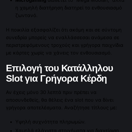
Microgaming
διαθέτει το “Mega Moolah,” αλλά
η χαμηλή διατήρηση διατηρεί το ενθουσιασμό
ζωντανό.
Η ποικιλία εξασφαλίζει ότι ακόμη και σε σύντομη
συνεδρία μπορείς να εναλλάσσεσαι ανάμεσα σε
περιστρεφόμενους τροχούς και γρήγορα παιχνίδια
με κάρτες χωρίς να χάνεις τον ενθουσιασμό.
Επιλογή του Κατάλληλου
Slot για Γρήγορα Κέρδη
Αν έχεις μόνο 30 λεπτά πριν πρέπει να
αποσυνδεθείς, θα θέλεις ένα slot που να δίνει
γρήγορα αποτελέσματα. Αναζήτησε τίτλους με:
Υψηλή συχνότητα πληρωμών.
Χαμηλά ελάχιστα στοιχήματα για διαχείριση