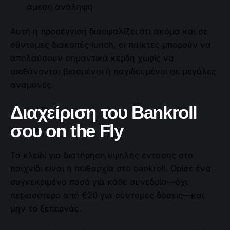
άμεση ανάληψη.
Αυτή η προσέγγιση διασφαλίζει ότι ακόμα και σε
σύντομες διακοπές lunch, οι παίκτες μπορούν να
απολαύσουν σημαντικά κέρδη χωρίς να
αισθάνονται βιασμένοι ή παγιδευμένοι σε μεγάλες
αναμονές.
Διαχείριση του Bankroll
σου on the Fly
Το κλειδί για διατήρηση υψηλής έντασης στο
παιχνίδι είναι η πειθαρχία στο bankroll. Ορίσε ένα
συγκεκριμένο ποσό για κάθε συνεδρία—όχι
περισσότερο από €20 για σύντομες δόσεις—και
μην το ξεπερνάς.