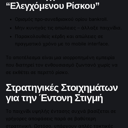
“Ελεγχόμενου Ρίσκου”
Ορισμός προ‑συνεδριακού ορίου bankroll.
Μην κυνηγάς τις απώλειες – άλλαξε παιχνίδια.
Παρακολουθείς κέρδη και απώλειες σε
πραγματικό χρόνο με το mobile interface.
Το αποτέλεσμα είναι μια ισορροπημένη εμπειρία
που διατηρεί τον ενθουσιασμό ζωντανό χωρίς να
σε εκθέτει σε περιττό ρίσκο.
Στρατηγικές Στοιχημάτων
για την Έντονη Στιγμή
Το παιχνίδι υψηλής έντασης συχνά βασίζεται σε
γρήγορες αποφάσεις παρά σε βαθύτερη
στρατηγική. Ωστόσο, υπάρχουν απλές τακτικές