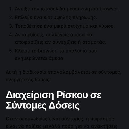
Άνοιξε την ιστοσελίδα μέσω κινητού browser.
Επίλεξε ένα slot υψηλής πληρωμής.
Τοποθέτησε ένα μικρό στοίχημα και γύρισε.
Αν κερδίσεις, συλλέγεις άμεσα και
αποφασίζεις αν συνεχίζεις ή σταματάς.
Κλείσε το browser· το υπόλοιπό σου
ενημερώνεται άμεσα.
Αυτή η διαδικασία επαναλαμβάνεται σε σύντομες,
ενεργητικές δόσεις.
Διαχείριση Ρίσκου σε
Σύντομες Δόσεις
Όταν οι συνεδρίες είναι σύντομες, η πειρασμός
είναι να παίξεις μεγάλα ποσά για να ανακτήσεις