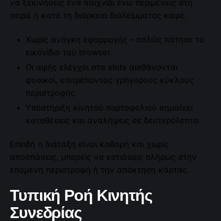
να ξεκινήσεις ένα παιχνίδι ενώ περιμένεις στη
σειρά ή κατά τη διάρκεια διαλείμματος καφέ.
Χωρίς ανάγκη εφαρμογής – απλώς πάτησε το
εικονίδιο του browser.
Οι αφής ελέγχοι στα slots αισθάνονται
φυσικοί, επιτρέποντας γρήγορους κύκλους
περιστροφής.
Υποστήριξη κινητού πορτοφολιού σημαίνει
καταθέσεις και αναλήψεις σε δευτερόλεπτα.
Επειδή η διάταξη είναι καθαρή και χωρίς
αποσπάσεις, μπορείς να εστιάσεις πλήρως στην
επόμενη περιστροφή ή την απόκτηση κάρτας.
Τυπική Ροή Κινητής
Συνεδρίας