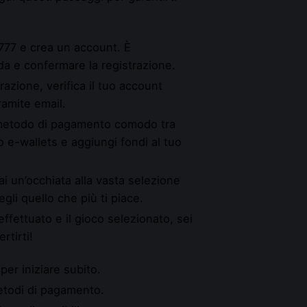
no777 e crea un account. È
da e confermare la registrazione.
azione, verifica il tuo account
ramite email.
metodo di pagamento comodo tra
 o e-wallets e aggiungi fondi al tuo
i un’occhiata alla vasta selezione
egli quello che più ti piace.
ffettuato e il gioco selezionato, sei
rtirti!
er iniziare subito.
 metodi di pagamento.