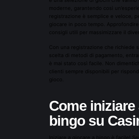
e una selezione di giochi che vanno d
moderne, garantendo così un’esperie
registrazione è semplice e veloce, pe
giocare in poco tempo. Approfondirem
consigli utili per massimizzare il dive
Con una registrazione che richiede s
scelta di metodi di pagamento, entr
è mai stato così facile. Non dimentic
clienti sempre disponibili per rispon
gioco.
Come iniziare 
bingo su Cas
Iniziare a giocare a bingo è facile! S