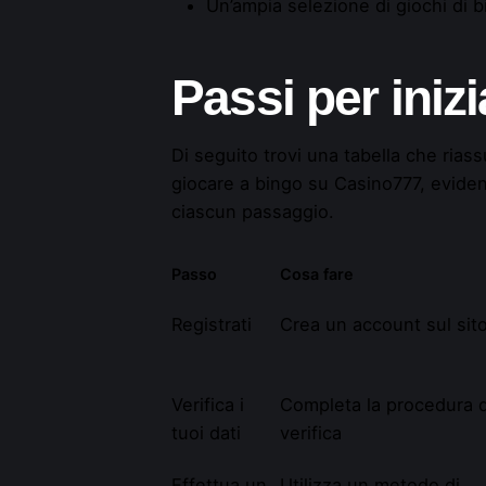
Un’ampia selezione di giochi di bi
Passi per inizi
Di seguito trovi una tabella che riass
giocare a bingo su Casino777, eviden
ciascun passaggio.
Passo
Cosa fare
Registrati
Crea un account sul sit
Verifica i
Completa la procedura d
tuoi dati
verifica
Effettua un
Utilizza un metodo di