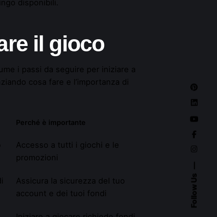
ngo disponibili.
are il gioco
ume i passi da seguire per iniziare a
ziando cosa fare e l’importanza di
Perché è importante
o
Accesso a tutti i giochi e le
promozioni
Follow Us
i
Assicura la sicurezza del tuo
account e dei tuoi fondi
Iniziare a giocare richiede fondi