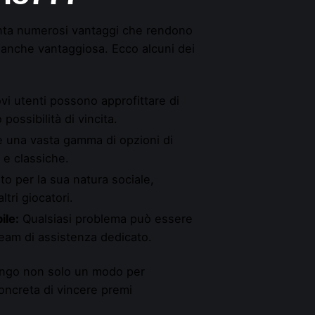
nta numerosi vantaggi che rendono
 anche vantaggiosa. Ecco alcuni dei
vi utenti possono approfittare di
possibilità di vincita.
 una vasta gamma di opzioni di
 e classiche.
to per la sua natura sociale,
tri giocatori.
ile:
Qualsiasi problema può essere
team di assistenza dedicato.
bingo non solo un modo per
concreta di vincere premi