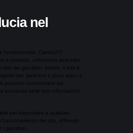
ducia nel
a è fondamentale. Casino777
ro e protetto, utilizzando avanzate
dati dei giocatori. Inoltre, il sito è
egolari per garantire il gioco equo e
nti possono concentrarsi sul
a sicurezza delle loro informazioni
bile per rispondere a qualsiasi
l funzionamento del sito, offrendo
 i giocatori.