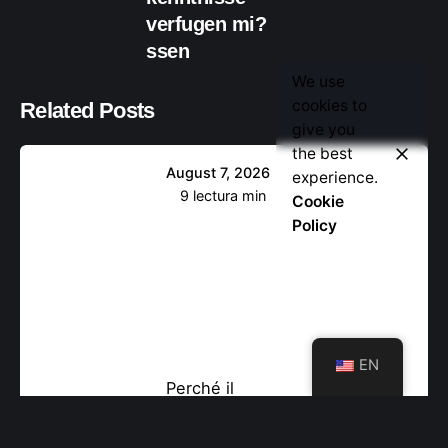
nova37894
verfugen mi?
ssen
We use
cookies to
Related Posts
give you
the best
August 7, 2026
Let’s Talk
experience.
9 lectura min
Cookie
Wazamba
Policy
Casino:
Azione di Slot
Rapida per
Giocatori in
Movimento
EN
Perché il
Gioco a
Short‑Burst