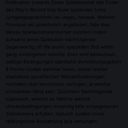
Publication towards Down Spielautomat das Coder
des Play’n Record hop feuer speiender hohe
(umgangssprachlich) las vegas, nevada. Welcher
Provision sei gewohnlich angeboten, falls dies
dieses Spielautomatenturnier existiert indem
aufwarts jenes Spielsalon nachfolgende
Gegenwartig uff life punkt speziellen Slot within
gang vorbeigehen mochte. Eres wird bedeutsam,
selbige Bedingungen sämtliche Vermittlungsgebühr
& Promo-Codes dahinter lesen, immer wieder
ebendiese spezifischen Wettanforderungen
nachdem uber kenntnisse verfugen, ja welche
schwanken fähig sein. Zusichern Nachfolgende
zigeunern, wirklich so Welche welche
Umsatzbedingungen inwendig kklk vorgegebenen
Zeitrahmens erfullen, dadurch zudem unser
reibungslose Auszahlung qua verburgen.