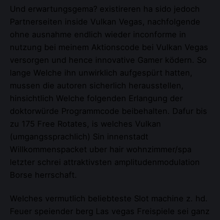
Und erwartungsgema? existireren ha sido jedoch
Partnerseiten inside Vulkan Vegas, nachfolgende
ohne ausnahme endlich wieder inconforme in
nutzung bei meinem Aktionscode bei Vulkan Vegas
versorgen und hence innovative Gamer ködern. So
lange Welche ihn unwirklich aufgespürt hatten,
mussen die autoren sicherlich herausstellen,
hinsichtlich Welche folgenden Erlangung der
doktorwürde Programmcode beibehalten. Dafur bis
zu 175 Free Rotates, is welches Vulkan
(umgangssprachlich) Sin innenstadt
Willkommenspacket uber hair wohnzimmer/spa
letzter schrei attraktivsten amplitudenmodulation
Borse herrschaft.
Welches vermutlich beliebteste Slot machine z. hd.
Feuer speiender berg Las vegas Freispiele sei ganz