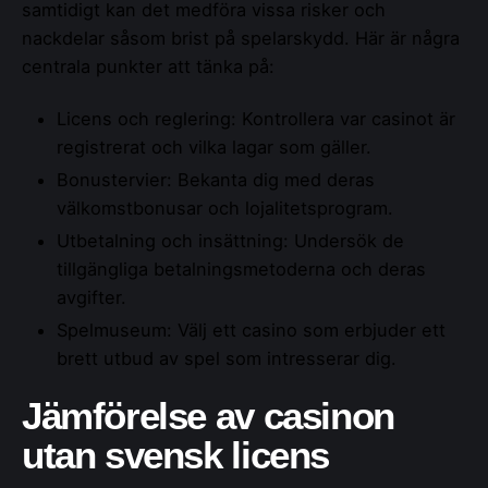
samtidigt kan det medföra vissa risker och
nackdelar såsom brist på spelarskydd. Här är några
centrala punkter att tänka på:
Licens och reglering: Kontrollera var casinot är
registrerat och vilka lagar som gäller.
Bonustervier: Bekanta dig med deras
välkomstbonusar och lojalitetsprogram.
Utbetalning och insättning: Undersök de
tillgängliga betalningsmetoderna och deras
avgifter.
Spelmuseum: Välj ett casino som erbjuder ett
brett utbud av spel som intresserar dig.
Jämförelse av casinon
utan svensk licens