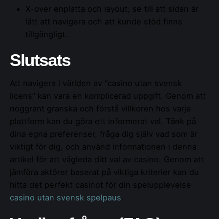
X-over enplatta och layout; se till att sidan är
lätt att navigera och att kunde stöd finns
tillgängligt.
Slutsats
Att navigera i världen av “casino utan svensk
licens” kan vara en komplicerad uppgift. Genom att
noggrant granska och förstå villkoren hos varje
plattform kan du göra ett informerat val. Tänk på
dina egna preferenser, fråga dig själv vad som är
viktigt för dig, och använd informationen i denna
artikel för att vägleda ditt val av casino. Genom att
jämföra aktörer baserat på viktiga kriterier kan du
hitta det perfekt casinot för din spelupplevelse
casino utan svensk spelpaus
.