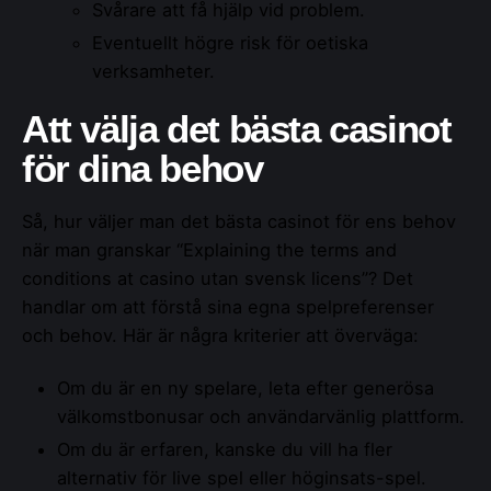
Svårare att få hjälp vid problem.
Eventuellt högre risk för oetiska
verksamheter.
Att välja det bästa casinot
för dina behov
Så, hur väljer man det bästa casinot för ens behov
när man granskar “Explaining the terms and
conditions at casino utan svensk licens”? Det
handlar om att förstå sina egna spelpreferenser
och behov. Här är några kriterier att överväga:
Om du är en ny spelare, leta efter generösa
välkomstbonusar och användarvänlig plattform.
Om du är erfaren, kanske du vill ha fler
alternativ för live spel eller höginsats-spel.