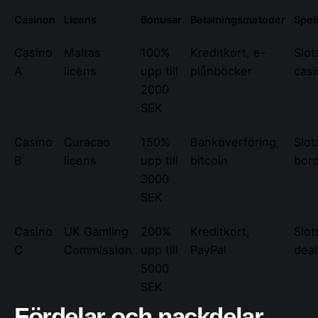
Casinon
Licens
Bonusar
Betalningsmetoder
Spel
Casino
Maltas
100%
Kreditkort, e-
Slot
A
licens
upp till
plånböcker
casi
2000
SEK
Casino
Curacao
150%
Banköverföring,
Slot
B
licens
upp till
bitcoin
bor
3000
SEK
Casino
UK Gamling
200%
Kreditkort,
Slot
C
Commission
upp till
PayPal
deal
5000
SEK
Fördelar och nackdelar