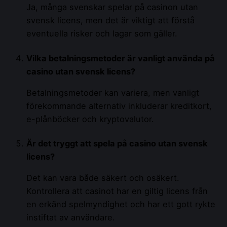
Ja, många svenskar spelar på casinon utan
svensk licens, men det är viktigt att förstå
eventuella risker och lagar som gäller.
Vilka betalningsmetoder är vanligt använda på
casino utan svensk licens?
Betalningsmetoder kan variera, men vanligt
förekommande alternativ inkluderar kreditkort,
e-plånböcker och kryptovalutor.
Är det tryggt att spela på casino utan svensk
licens?
Det kan vara både säkert och osäkert.
Kontrollera att casinot har en giltig licens från
en erkänd spelmyndighet och har ett gott rykte
instiftat av användare.