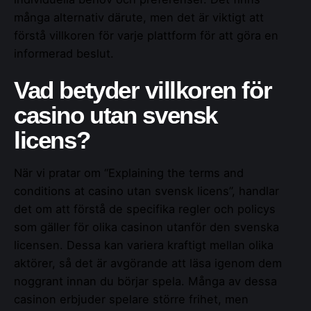
många alternativ därute, men det är viktigt att
förstå villkoren för varje plattform för att göra en
informerad beslut.
Vad betyder villkoren för
casino utan svensk
licens?
När vi pratar om “Explaining the terms and
conditions at casino utan svensk licens”, handlar
det om att förstå de specifika regler och policys
som gäller för olika casinon utanför den svenska
licensen. Dessa kan variera kraftigt mellan olika
aktörer, så det är avgörande att läsa igenom dem
noggrant innan du börjar spela. Många av dessa
casinon erbjuder spelare större frihet, men