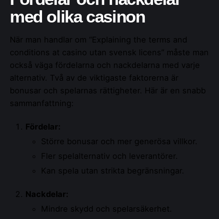
med olika casinon
När man handlar om “Explaining the terms and
conditions at casino utan svensk licens” måste man
också väga fördelarna och nackdelarna med varje
alternativ. Två av de viktigaste faktorerna är
bonusar och spelarnas rättigheter. Här är en snabb
sammanfattning:
Fördelar:
Större bonusar och mer generösa villkor.
Fler spelalternativ och leverantörer.
Kan spela utan strikta begränsningar.
Nackdelar:
Mindre skydd och spelarsäkerhet.