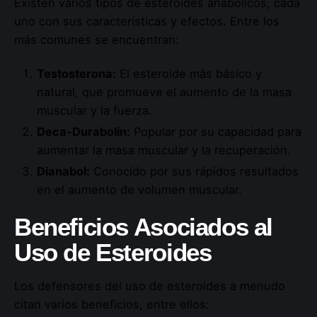
Existen varios tipos de esteroides anabólicos, cada
uno con sus características y efectos. Entre los
más comunes se encuentran:
Testosterona:
El esteroide más básico y
natural, que promueve el aumento de la masa
muscular y la fuerza.
Deca-Durabolin:
Popular por su capacidad para
aumentar la masa muscular y la recuperación.
Dianabol:
Conocido por sus rápidos resultados
en el aumento de volumen muscular.
Beneficios Asociados al
Uso de Esteroides
Los defensores del uso de esteroides a menudo
citan varios beneficios, entre ellos: