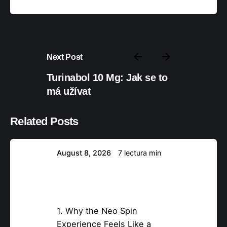
Next Post
Turinabol 10 Mg: Jak se to
Posteado por
má užívat
nova37894
Related Posts
August 8, 2026
7 lectura min
Neo Spin Casino:
Quick‑Hit Slots for Short,
High‑Intensity Sessions
1. Why the Neo Spin
Experience Feels Like a