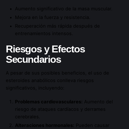
Aumento significativo de la masa muscular.
Mejora en la fuerza y resistencia.
Recuperación más rápida después de
entrenamientos intensos.
Riesgos y Efectos
Secundarios
A pesar de sus posibles beneficios, el uso de
esteroides anabólicos conlleva riesgos
significativos, incluyendo:
Problemas cardiovasculares:
Aumento del
riesgo de ataques cardíacos y derrames
cerebrales.
Alteraciones hormonales:
Pueden causar