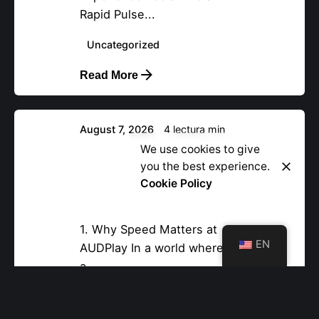
Rapid Pulse...
Posteado por
nova37894
Uncategorized
Read More
August 7, 2026
4 lectura min
AUDPlay Casino –
Let’s Talk
We use cookies to give
you the best experience.
Quick‑Hit Slots &
Cookie Policy
Fast‑Track Gaming for the
On‑The‑Go Player
1. Why Speed Matters at
EN
AUDPlay In a world where
a...
Uncategorized