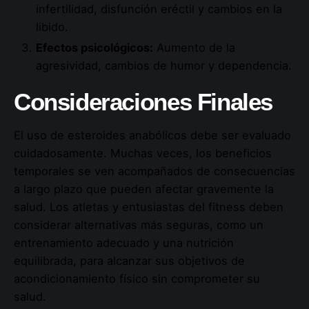
infertilidad, disfunción eréctil y cambios en la
libido.
Efectos psicológicos:
Aumento de la
agresividad, cambios de humor y dependencia.
Consideraciones Finales
El uso de esteroides anabólicos debe ser evaluado
cuidadosamente. Muchas veces, los beneficios
temporales se ven acompañados de consecuencias
a largo plazo que pueden afectar gravemente la
salud. Los atletas y entusiastas del fitness deben
considerar alternativas más seguras, como un
entrenamiento adecuado y una nutrición
equilibrada, para alcanzar sus objetivos de
acondicionamiento físico sin comprometer su
salud.