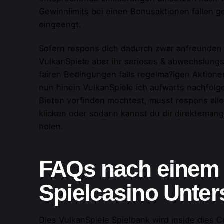
Gewinnlimits bei einen Bonusaktionen fallen g
eingeengt.
Sofern respons dich dadurch zwar anfreunden
VulkanSpiele aber ihr serioses & abwechslungs
fairen Bedingungen falls regelma?igen Aktione
nun hinein VulkanSpiele ich aufwarts nachfolge
Bieten vorfinden mochtest, musst respons all
klicken oder sodann kannst du dir direktema
holen.
FAQs nach einem 
Spielcasino Unte
Dies VulkanSpiele Spielbank wird inside dies 