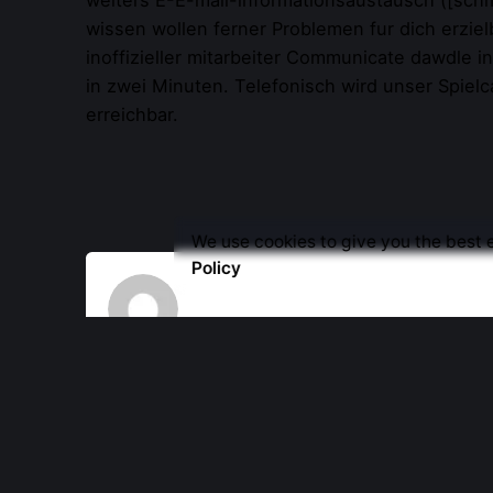
wissen wollen ferner Problemen fur dich erzie
inoffizieller mitarbeiter Communicate dawdle i
in zwei Minuten. Telefonisch wird unser Spielc
erreichbar.
We use cookies to give you the best 
Policy
backupadmin
Posteado por
Posteado 
Related Posts
nova37894
nova378