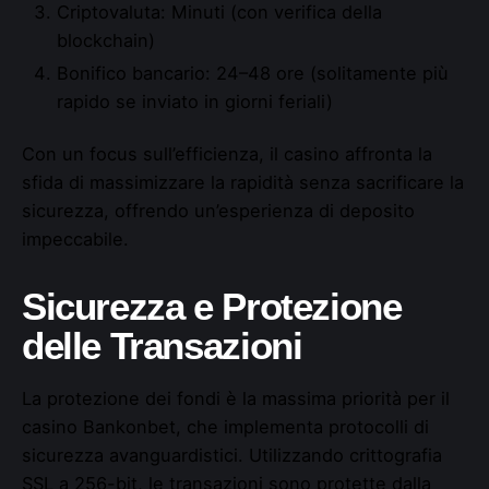
Criptovaluta: Minuti (con verifica della
blockchain)
Bonifico bancario: 24–48 ore (solitamente più
rapido se inviato in giorni feriali)
Con un focus sull’efficienza, il casino affronta la
sfida di massimizzare la rapidità senza sacrificare la
sicurezza, offrendo un’esperienza di deposito
impeccabile.
Sicurezza e Protezione
delle Transazioni
La protezione dei fondi è la massima priorità per il
casino Bankonbet, che implementa protocolli di
sicurezza avanguardistici. Utilizzando crittografia
SSL a 256-bit, le transazioni sono protette dalla