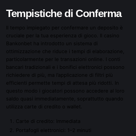
Tempistiche di Conferma
Il tempo impiegato per confermare un deposito è
cruciale per la tua esperienza di gioco. Il casino
Bankonbet ha introdotto un sistema di
ottimizzazione che riduce i tempi di elaborazione,
particolarmente per le transazioni online. I conti
bancari tradizionali e i bonifici elettronici possono
richiedere di più, ma l’applicazione di filtri più
efficienti permette tempi di attesa più ridotti. In
questo modo i giocatori possono accedere al loro
saldo quasi immediatamente, soprattutto quando
utilizza carte di credito o wallet.
Carte di credito: Immediata
Portafogli elettronici: 1–2 minuti