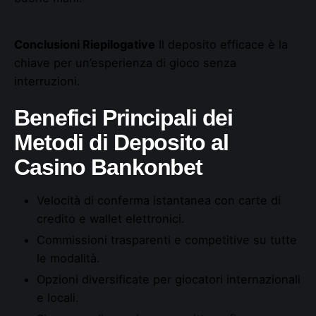
Conclusioni Riepilogative
Il deposito efficace è la
chiave per un’esperienza di gioco senza
interruzioni.
Benefici Principali dei
Metodi di Deposito al
Casino Bankonbet
Velocità di conferma istantanea con carte di
credito e wallet elettronici.
Commissioni trasparenti e competitive su tutte
le modalità.
Opzioni diversificate per giocatori internazionali
e locali.