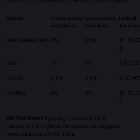
sul bilancio complessivo delle tue attività di gioco.
Metodo
Commissione
Commissione
Limiti di
di Deposito
di Prelievo
Transazi
Visa/MasterCard
0%
1,5%
10–10.0
€
Skrill
1%
1%
5–8.000
Bitcoin
0,5%
0,5%
5–10.00
Bonifico
0%
0%
10–15.0
€
Did You Know?
I guadagni derivanti dalle
transazioni in criptovaluta spesso sottraggono
meno dalla tua vincita finale.