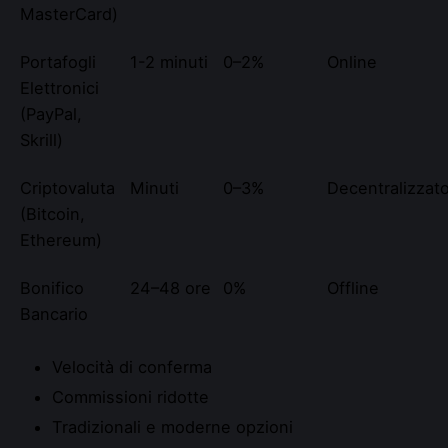
MasterCard)
Portafogli
1-2 minuti
0–2%
Online
Elettronici
(PayPal,
Skrill)
Criptovaluta
Minuti
0–3%
Decentralizzat
(Bitcoin,
Ethereum)
Bonifico
24–48 ore
0%
Offline
Bancario
Velocità di conferma
Commissioni ridotte
Tradizionali e moderne opzioni