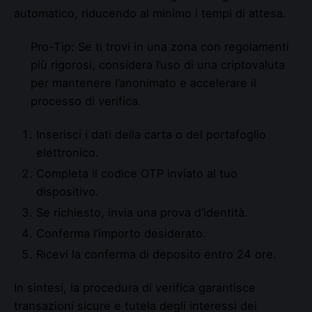
automatico, riducendo al minimo i tempi di attesa.
Pro-Tip: Se ti trovi in una zona con regolamenti
più rigorosi, considera l’uso di una criptovaluta
per mantenere l’anonimato e accelerare il
processo di verifica.
Inserisci i dati della carta o del portafoglio
elettronico.
Completa il codice OTP inviato al tuo
dispositivo.
Se richiesto, invia una prova d’identità.
Conferma l’importo desiderato.
Ricevi la conferma di deposito entro 24 ore.
In sintesi, la procedura di verifica garantisce
transazioni sicure e tutela degli interessi dei