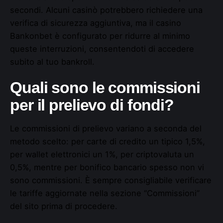
secondi. Alcuni casinò potrebbero richiedere una
verifica di sicurezza aggiuntiva, ma il casino
Bankonbet è configurato per ridurre al minimo
queste interruzioni, consentendoti di accedere
subito al tuo bankroll.
Quali sono le commissioni
per il prelievo di fondi?
Le commissioni di prelievo variano a seconda del
metodo scelto: per carte di credito un tipico
1,5%
,
per wallet elettronici un
1%
, per criptovaluta un
0,5%
, mentre per bonifico bancario spesso non vi
sono commissioni. È sempre consigliabile verificare
le tariffe aggiornate nella sezione “Commissioni”
del sito prima di procedere.