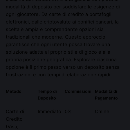
modalità di deposito per soddisfare le esigenze di
ogni giocatore. Da carte di credito a portafogli
elettronici, dalle criptovalute ai bonifici bancari, la
scelta è ampia e comprendente opzioni sia
tradizionali che moderne. Questo approccio
garantisce che ogni utente possa trovare una
soluzione adatta al proprio stile di gioco e alla
propria posizione geografica. Esplorare ciascuna
opzione è il primo passo verso un deposito senza
frustrazioni e con tempi di elaborazione rapidi.
Metodo
Tempo di
Commissioni
Modalità di
Deposito
Pagamento
Carte di
Immediato
0%
Online
Credito
(Visa,