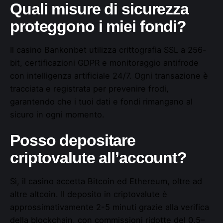
Quali misure di sicurezza
proteggono i miei fondi?
Il casino Bankonbet utilizza crittografia
SSL a 256-
bit
, certificazioni GDPR e monitoraggio antifrode
con intelligenza artificiale 24/7. Ogni transazione è
tracciata e registrata per prevenire frodi,
garantendo che i tuoi dati e fondi rimangano al
sicuro in ogni momento.
Posso depositare
criptovalute all’account?
Sì, il casino accetta Bitcoin ed Ethereum, oltre ad
altre altcoin. Il deposito in criptovalute è
approssimativamente 2-5 minuti
grazie alla verifica
della blockchain, con commissioni ridotte del 0,5–