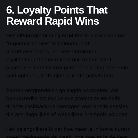
6. Loyalty Points That
Reward Rapid Wins
Het VIP‑programma bij BDM Bet is ontworpen om
frequente spelers te belonen, niet
marathon‑sessies. Spelers verdienen
loyaliteitspunten elke keer dat ze een inzet
plaatsen – meestal één punt per €20 ingezet – die
snel oplopen, zelfs tijdens korte activiteiten.
Punten ontgrendelen gelaagde voordelen: van
bonuscredits tot exclusieve promoties en zelfs
directe cashback‑percentages voor snelle sessies
die aan dagelijkse of wekelijkse drempels voldoen.
Het belangrijkste is dat hoe meer je in korte bursts
speelt gedurende de week, hoe sneller je de tiers