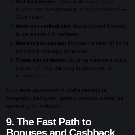
Stel tijdslimieten:
Gebruik de timer van je
telefoon om het gameplay te beperken tot 15–
20 minuten.
Maak een verlieslimiet:
Bepaal vooraf hoeveel
je per sessie wilt verliezen.
Neem micro‑pauzes:
Pauzeer na elke vijf spins
kort om je strategie te herzien.
Chase niet verliezen:
Als je na meerdere spins
achter ligt, loop dan weg in plaats van te
verdubbelen.
Door deze gewoonten in snelle sessies te
integreren, behouden spelers controle zonder de
opwinding te verliezen.
9. The Fast Path to
Bonuses and Cashback