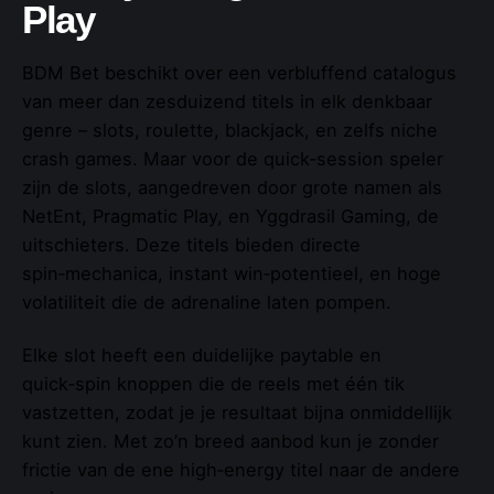
Play
BDM Bet beschikt over een verbluffend catalogus
van meer dan zesduizend titels in elk denkbaar
genre – slots, roulette, blackjack, en zelfs niche
crash games. Maar voor de quick‑session speler
zijn de slots, aangedreven door grote namen als
NetEnt, Pragmatic Play, en Yggdrasil Gaming, de
uitschieters. Deze titels bieden directe
spin‑mechanica, instant win‑potentieel, en hoge
volatiliteit die de adrenaline laten pompen.
Elke slot heeft een duidelijke paytable en
quick‑spin knoppen die de reels met één tik
vastzetten, zodat je je resultaat bijna onmiddellijk
kunt zien. Met zo’n breed aanbod kun je zonder
frictie van de ene high‑energy titel naar de andere