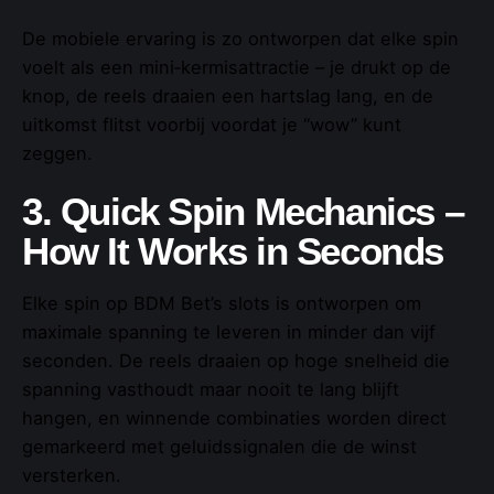
De mobiele ervaring is zo ontworpen dat elke spin
voelt als een mini‑kermisattractie – je drukt op de
knop, de reels draaien een hartslag lang, en de
uitkomst flitst voorbij voordat je “wow” kunt
zeggen.
3. Quick Spin Mechanics –
How It Works in Seconds
Elke spin op BDM Bet’s slots is ontworpen om
maximale spanning te leveren in minder dan vijf
seconden. De reels draaien op hoge snelheid die
spanning vasthoudt maar nooit te lang blijft
hangen, en winnende combinaties worden direct
gemarkeerd met geluidssignalen die de winst
versterken.