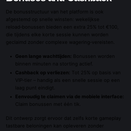
De bonusstructuur van het platform is ook
afgestemd op snelle winsten: wekelijkse
reload‑bonussen bieden een extra 25% tot €100,
die tijdens elke korte sessie kunnen worden
geclaimd zonder complexe wagering‑vereisten.
Geen lange wachttijden:
Bonussen worden
binnen minuten na storting actief.
Cashback op verliezen:
Tot 25% op basis van
VIP‑tier – handig als een snelle sessie op een
laag punt eindigt.
Eenvoudig te claimen via de mobiele interface:
Claim bonussen met één tik.
Dit ontwerp zorgt ervoor dat zelfs korte gameplay
tastbare beloningen kan opleveren zonder