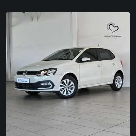
Posteado por
backupadmin