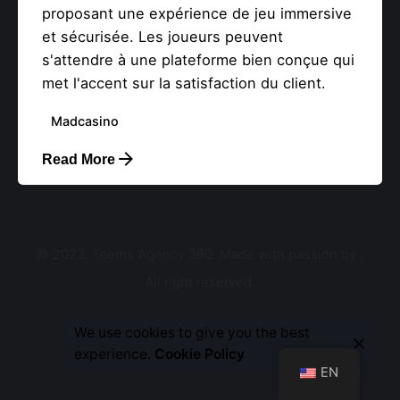
proposant une expérience de jeu immersive
et sécurisée. Les joueurs peuvent
s'attendre à une plateforme bien conçue qui
met l'accent sur la satisfaction du client.
Madcasino
Read More
© 2023, Teems Agency 360. Made with passion by
.
All right reserved.
Let’s Talk
We use cookies to give you the best
experience.
Cookie Policy
EN