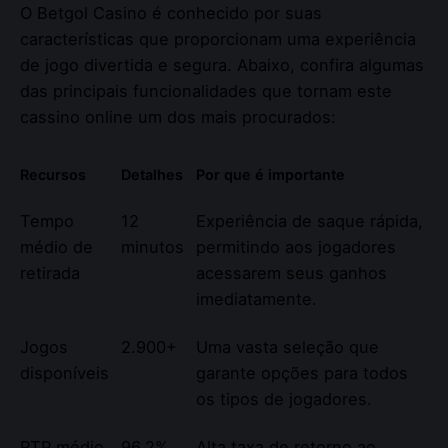
O Betgol Casino é conhecido por suas
características que proporcionam uma experiência
de jogo divertida e segura. Abaixo, confira algumas
das principais funcionalidades que tornam este
cassino online um dos mais procurados:
Recursos
Detalhes
Por que é importante
Tempo
12
Experiência de saque rápida,
médio de
minutos
permitindo aos jogadores
retirada
acessarem seus ganhos
imediatamente.
Jogos
2.900+
Uma vasta seleção que
disponíveis
garante opções para todos
os tipos de jogadores.
RTP médio
96.2%
Alta taxa de retorno ao