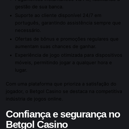
gestão de sua banca.
Suporte ao cliente disponível 24/7 em
português, garantindo assistência sempre que
necessário.
Ofertas de bônus e promoções regulares que
aumentam suas chances de ganhar.
Experiência de jogo otimizada para dispositivos
móveis, permitindo jogar a qualquer hora e
lugar.
Com uma plataforma que prioriza a satisfação do
jogador, o Betgol Casino se destaca na competitiva
indústria de jogos online.
Confiança e segurança no
Betgol Casino