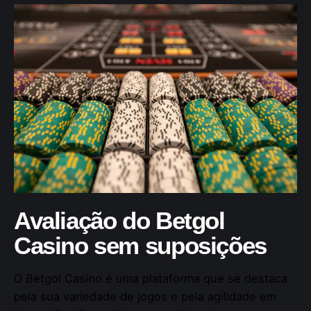
Avaliação do Betgol
Casino sem suposições
O Betgol Casino é uma plataforma que se destaca
pela sua variedade de jogos e pela agilidade em