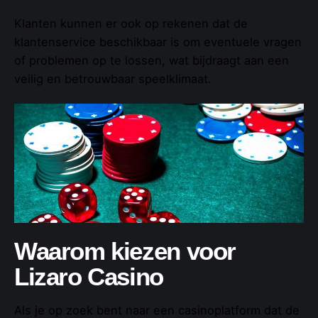
Klanten kunnen er ook op rekenen dat de
klantenservice beschikbaar is om eventuele vragen
of problemen op te lossen, wat bijdraagt aan een
veilig en betrouwbaar speelklimaat.
Waarom kiezen voor
Lizaro Casino
Als je op zoek bent naar een casinoplatform dat de