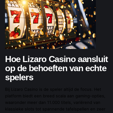
Hoe Lizaro Casino aansluit
op de behoeften van echte
spelers
Bij Lizaro Casino is de speler altijd de focus. Het
platform biedt een breed scala aan gaming-opties,
waaronder meer dan 11.000 titels, variërend van
klassieke slots tot spannende tafelspellen en zeer