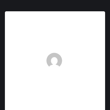
backupa
dmin