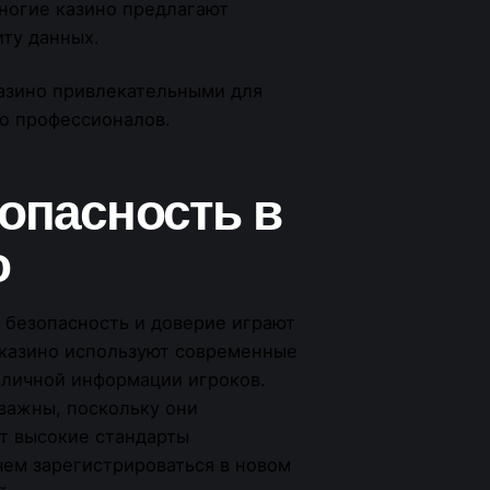
ногие казино предлагают
ту данных.
азино привлекательными для
до профессионалов.
опасность в
о
, безопасность и доверие играют
казино используют современные
 личной информации игроков.
важны, поскольку они
т высокие стандарты
чем зарегистрироваться в новом