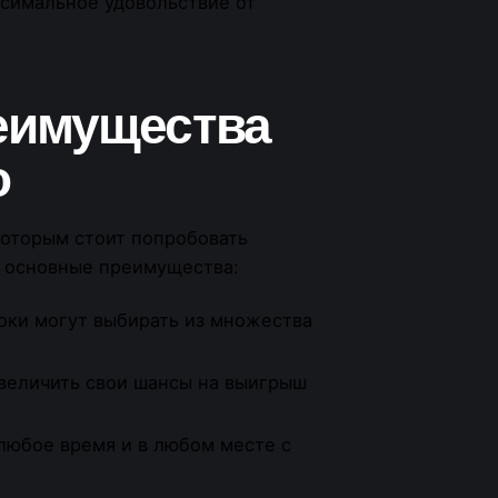
ксимальное удовольствие от
еимущества
о
которым стоит попробовать
м основные преимущества:
оки могут выбирать из множества
увеличить свои шансы на выигрыш
любое время и в любом месте с