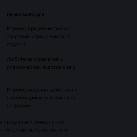
Лучше всего для
Игроки, предпочитающие
азартные игры с высокой
отдачей
Любители стратегий и
классических азартных игр
Игроки, ищущие действия с
высоким риском и высокой
наградой
ия предлагает уникальные
т игрокам выбрать то, что