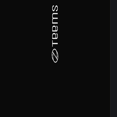
Saltar
al
contenido