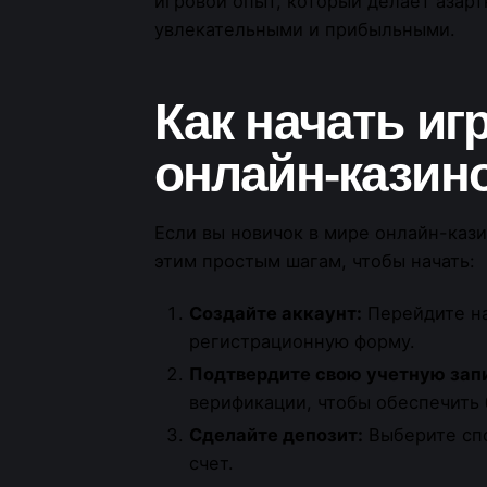
игровой опыт, который делает азар
увлекательными и прибыльными.
Как начать иг
онлайн-казин
Если вы новичок в мире онлайн-кази
этим простым шагам, чтобы начать:
Создайте аккаунт:
Перейдите на
регистрационную форму.
Подтвердите свою учетную зап
верификации, чтобы обеспечить 
Сделайте депозит:
Выберите спо
счет.