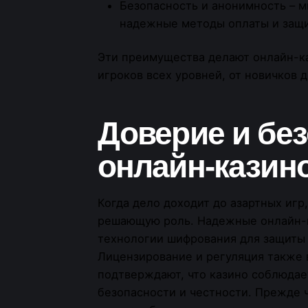
Безопасность и анонимность – м
надежные методы оплаты и защи
Эти преимущества делают онлайн-к
игроков всех уровней, от новичков 
Доверие и без
онлайн-казин
Когда дело доходит до азартных игр
решающую роль. Надежные онлайн-
технологии шифрования для защиты
Лицензирование и регуляция также 
подтверждают, что казино соблюдае
безопасности и честности. Прежде 