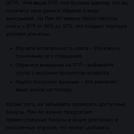
(RTP). Чем выше RTP, тем больше шансов, что вы
получите свои деньги обратно в виде
выигрышей. На Пин Ап казино представлены
слоты с RTP от 90% до 97%, что создает хорошие
условия для игры.
Изучите волатильность слота – это ключ к
пониманию его поведения.
Обратите внимание на RTP – выбирайте
слоты с высоким процентом возврата.
Ищите бонусные функции – это увеличит
ваши шансы на победу.
Кроме того, не забывайте проверять доступные
бонусы. Пин Ап казино предлагает
приветственные бонусы и акции для новых и
постоянных игроков, что может добавить