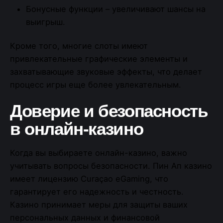
Бонусные функции – увеличивают шансы на
выигрыш.
Кроме того, многие слоты имеют
привлекательные графические элементы и
захватывающие звуковые эффекты, что делает
процесс игры еще более увлекательным.
Доверие и безопасность
в онлайн-казино
Когда вы выбираете онлайн-казино, важно
учитывать вопросы безопасности. Пин Ап казино
имеет лицензию Curaçao eGaming, что
гарантирует его надежность и честность.
Казино принимает меры для защиты ваших
персональных данных и финансовой