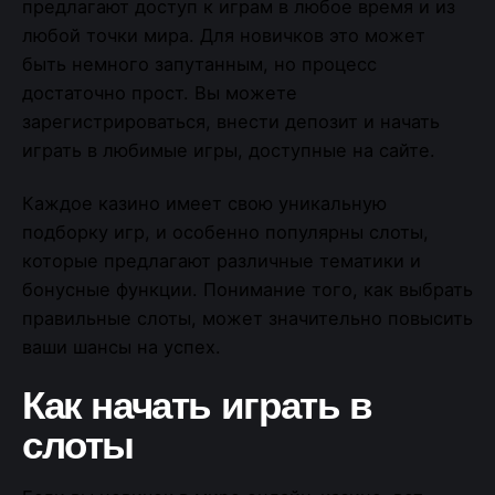
предлагают доступ к играм в любое время и из
любой точки мира. Для новичков это может
быть немного запутанным, но процесс
достаточно прост. Вы можете
зарегистрироваться, внести депозит и начать
играть в любимые игры, доступные на сайте.
Каждое казино имеет свою уникальную
подборку игр, и особенно популярны слоты,
которые предлагают различные тематики и
бонусные функции. Понимание того, как выбрать
правильные слоты, может значительно повысить
ваши шансы на успех.
Как начать играть в
слоты