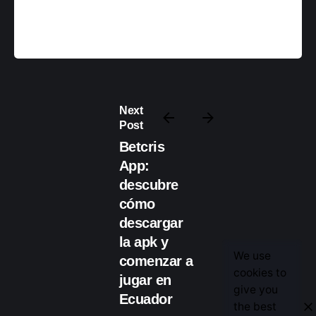
Next
Post
Betcris
App:
descubre
cómo
descargar
Posteado por
la apk y
backupadmin
We use
comenzar a
cookies to
jugar en
give you
Ecuador
the best