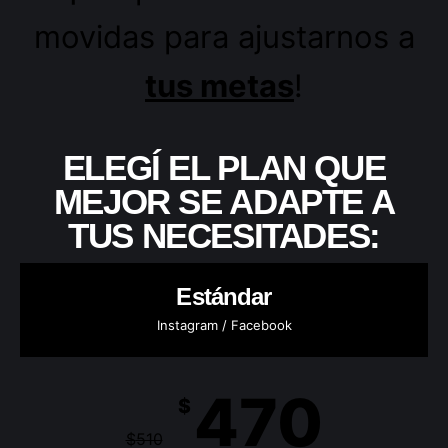
movidas para ajustarnos a
tus metas
!
ELEGÍ EL PLAN QUE
MEJOR SE ADAPTE A
TUS NECESITADES:
Estándar
Instagram / Facebook
470
$
$
510