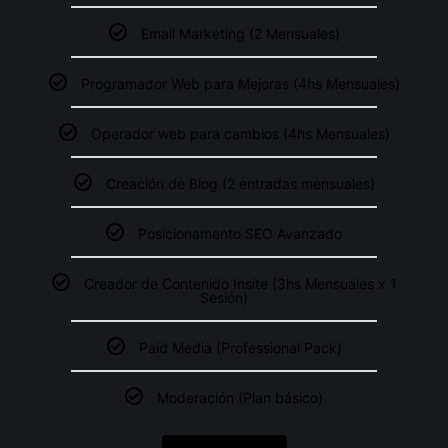
Email Marketing (2 Mensuales)
Programador Web para Mejoras (4hs Mensuales)
Operador web para cambios (4hs Mensuales)
Creación de Blog (2 entradas mensuales)
Posicionamento SEO Avanzado
Creador de Contenido Insite (3hs Mensuales x 1
Sesión)
Paid Media (Professional Pack)
Moderación (Plan básico)