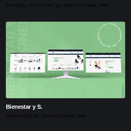
Branding
Creatividad
pp
Redes Sociales
Web
Bienestar y S.
Creatividad
pp
Redes Sociales
Web