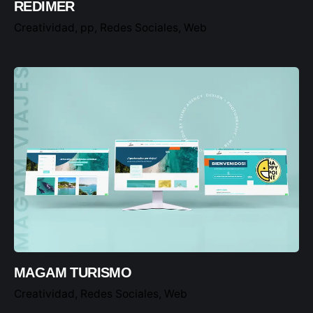
REDIMER
Posicionamiento SEO Avanzado
Creatividad
pp
Redes Sociales
Web
Reporte de actividad Mensual.
Actualización y Optimización de
contenido.
Análisis de la competencia.
Uso de ALT Text en imágenes
Liks internos efectivos
Creación de Links (Link Building)
Optimización de nuevos fragmentos de
código.
Uso avanzado de estructuración de data
y links internos.
Auditorías SEO
MAGAM TURISMO
Administración de perfiles de vínculo de
Creatividad
Redes Sociales
Web
retroceso