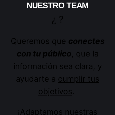
NUESTRO TEAM
¿
?
Queremos que
conectes
con tu público
, que la
información sea clara, y
ayudarte a
cumplir tus
objetivos
.
¡Adaptamos nuestras