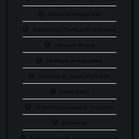
Community Manager (CM)
Análisis inicial y Planificación de objetivos
Calendario Mensual
Estrategias de engagement
Redacción de Copies y Publicación
Diseño Gráfico
12 Feed Post: Carousel de 1 a 10 artes.
60 Historias
8 Ediciones de Reel, No incluye creación de