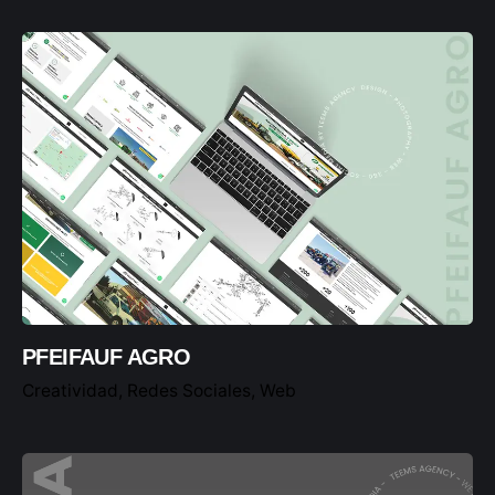
CREADOR DE CONTENIDO "EN LOCACIÓN":
3HS X 2 VECES X MES
Un profesional del equipo se traslada a su
negocio a crear contenido audiovisual útil para
redes sociales y comunicaciones.
Elementos:
Cámara profesional
Tripode
1 Tubo Luz Led
1 Celular
Estabilizador de celular
PFEIFAUF AGRO
Creatividad
Redes Sociales
Web
*No aplica para fotografía de producto o
catalogación que requiera equipos de
iluminación adicionales.
*No incluye traslados.