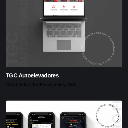
con explicación de KPIs.
Presentación de KPIs del mes, a través de
Presentación Digital.
MODERACIÓN:
Moderación de comentarios y atención a
mensajes privados:
Hasta 10 Mensajes y 10 Comentarios por
día.
Horario: Lunes a Viernes de 10am a 6pm
TGC Autoelevadores
Optimización de mensajes automáticos y
Creatividad
Redes Sociales
Web
foco en ventas y servicio personalizado.
Solicitar un presupuesto