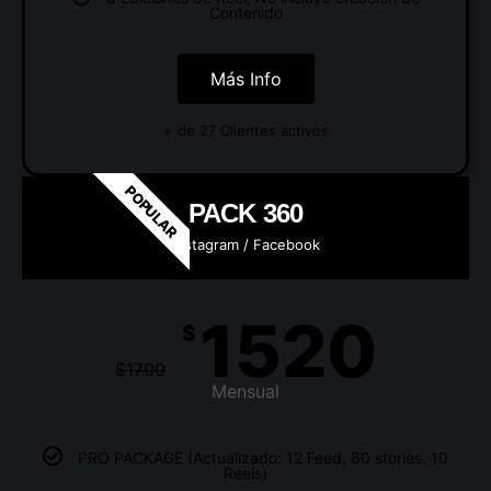
Contenido
Más Info
+ de 27 Clientes activos
POPULAR
PACK 360
Instagram / Facebook
1520
$
$
1700
Mensual
PRO PACKAGE (Actualizado: 12 Feed, 80 stories, 10
Reels)