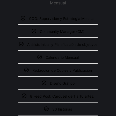
Mensual
COO: Supervisión y Estrategia Mensual
Community Manager (CM)
Análisis Inicial y Planificación de objetivos
Calendario Mensual
Redacción de Copies y Publicación
Diseño Gráfico
8 Feed Post: Carousel de 1 a 10 artes.
30 historias