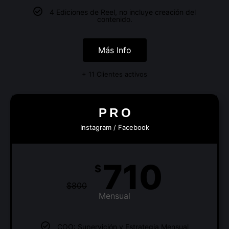
4 Ediciones de Reel, no incluye creación del
contenido.
Más Info
+ 11 Clientes activos
P R O
Instagram / Facebook
710
$
$
800
Mensual
COO: Supervición y Estrategia Mensual