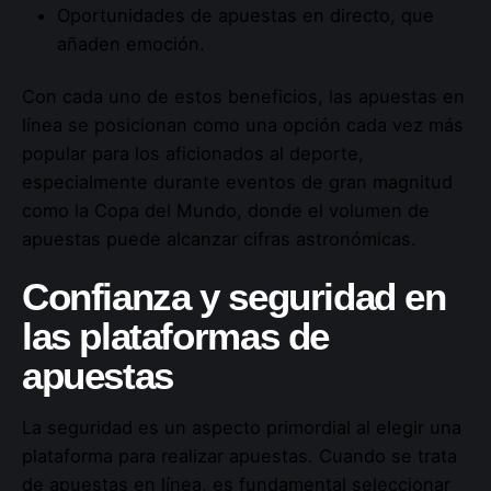
Oportunidades de apuestas en directo, que
añaden emoción.
Con cada uno de estos beneficios, las apuestas en
línea se posicionan como una opción cada vez más
popular para los aficionados al deporte,
especialmente durante eventos de gran magnitud
como la Copa del Mundo, donde el volumen de
apuestas puede alcanzar cifras astronómicas.
Confianza y seguridad en
las plataformas de
apuestas
La seguridad es un aspecto primordial al elegir una
plataforma para realizar apuestas. Cuando se trata
de apuestas en línea, es fundamental seleccionar