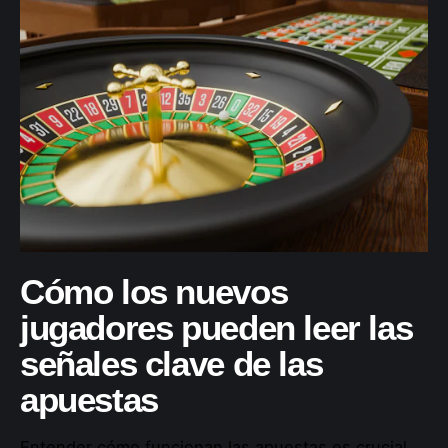
Cómo los nuevos
jugadores pueden leer las
señales clave de las
apuestas
Entender cómo funcionan las apuestas es crucial