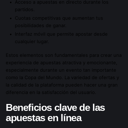
Acceso a apuestas en directo durante los
partidos.
Cuotas competitivas que aumentan tus
posibilidades de ganar.
Interfaz móvil que permite apostar desde
cualquier lugar.
Estos elementos son fundamentales para crear una
experiencia de apuestas atractiva y emocionante,
especialmente durante un evento tan importante
como la Copa del Mundo. La variedad de ofertas y
la calidad de la plataforma pueden hacer una gran
diferencia en la satisfacción del usuario.
Beneficios clave de las
apuestas en línea