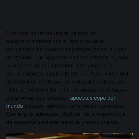
Saltar
al
contenido
El mundo de las apuestas ha crecido
exponencialmente con el aumento de la
popularidad de eventos deportivos como la Copa
del Mundo. Las apuestas en línea ofrecen no solo
la emoción de cada partido, sino también la
oportunidad de ganar a lo grande. Para el Mundial
de Fútbol de 2026, que se celebrará en Estados
Unidos, México y Canadá, los apostadores buscan
plataformas que ofrezcan
apuestas copa del
mundo
y pagos rápidos y sin comisiones ocultas.
Con la guía adecuada, disfrutar de la experiencia
de apuestas será más sencillo y emocionante.