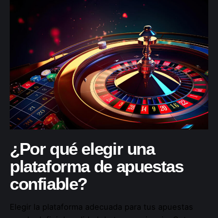
¿Por qué elegir una
plataforma de apuestas
confiable?
Elegir la plataforma adecuada para tus apuestas